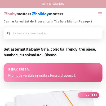
CYBEX FASHION
Centru Acreditat de Siguranta in Trafic a Micilor Pasageri
GIFT CARD
Alege culoarea cadrului
Cybex Fashion
Set asternut Italbaby Gina, colectia Trendy, trei piese,
Italbaby Collections
bumbac, cu animalute - Bianco
Branduri
REDUCERE 5%:
CARUCIOARE COPII
Promotie valabila in limita stocului disponibil.
SCAUNE AUTO
270 LEI
SCOICI AUTO