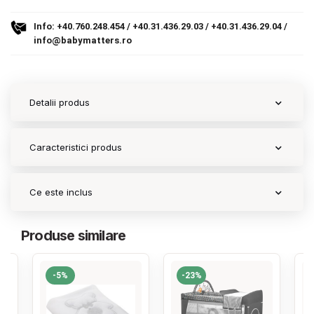
Info:
+40.760.248.454
/
+40.31.436.29.03
/
+40.31.436.29.04
/
Contact
info@babymatters.ro
Copyright 2026 BabyMatters
Detalii produs
Caracteristici produs
Ce este inclus
Produse similare
-5%
-23%