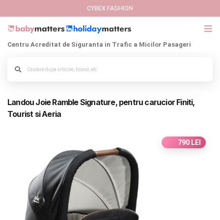
CYBEX FASHION
Centru Acreditat de Siguranta in Trafic a Micilor Pasageri
GIFT CARD
Alege culoarea cadrului
Cybex Fashion
Landou Joie Ramble Signature, pentru carucior Finiti,
Italbaby Collections
Tourist si Aeria
Branduri
790 LEI
CARUCIOARE COPII
SCAUNE AUTO
SCOICI AUTO