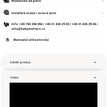
Modalitati de plata
Romania, direct la client.
Detalii
9.305 lei
Termeni si conditii
TVA inclus
Instalare scaun / scoica auto
Politica de confidentialitate
Adauga in cos
Info:
+40.760.248.454
/
+40.31.436.29.03
/
+40.31.436.29.04
/
Politica de utilizare cookie-uri
info@babymatters.ro
Modalitati de plata
Manualul utilizatorului
Politica de livrare si retur
Formular de retur
Detalii produs
Garantia produselor
Instalare scaune/scoici auto
Video
ANPC
ANPC SAL
SOL