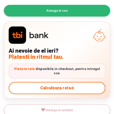
INGRIJIRE PERSONALA
Adauga in cos
BAIE SI TOALETA
Informatii companie
Despre noi
Ai nevoie de el ieri?
Platesti in ritmul tau.
Blog
Regulament giveaway
Plata in rate
disponibila in checkout, pentru intregul
cos.
Showroom
Chrome cu detalii negre
3246 lei
Calculeaza rata
Depozit
Q & A
Verde cu detalii negre
5646 lei
Livrare prin curier in Romania si in Uniunea
Adauga in wishlist
Branduri