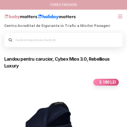
CYBEX FASHION
Centru Acreditat de Siguranta in Trafic a Micilor Pasageri
GIFT CARD
Cybex Fashion
Alege culoarea cadrului
Landou pentru carucior, Cybex Mios 3.0, Rebellious
Italbaby Collections
Luxury
Branduri
3.180 LEI
CARUCIOARE COPII
SCAUNE AUTO
SCOICI AUTO