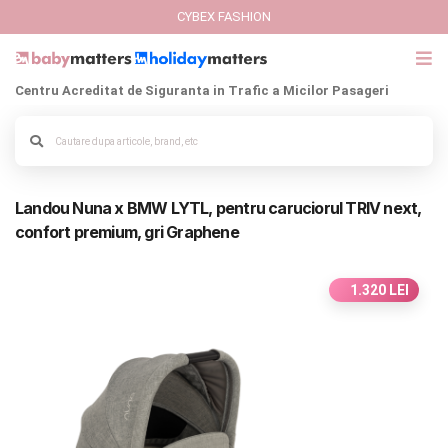
CYBEX FASHION
Centru Acreditat de Siguranta in Trafic a Micilor Pasageri
GIFT CARD
Cybex Fashion
Alege culoarea cadrului
Landou Nuna x BMW LYTL, pentru caruciorul TRIV next,
Italbaby Collections
confort premium, gri Graphene
Branduri
1.320 LEI
CARUCIOARE COPII
SCAUNE AUTO
SCOICI AUTO