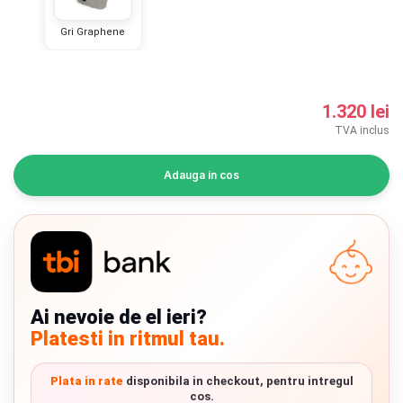
INGRIJIRE PERSONALA
Gri Graphene
BAIE SI TOALETA
1.320 lei
Informatii companie
TVA inclus
Despre noi
Adauga in cos
Blog
Regulament giveaway
Showroom
Ai nevoie de el ieri?
Depozit
Chrome cu detalii negre
3246 lei
Platesti in ritmul tau.
Q & A
Verde cu detalii negre
5646 lei
Plata in rate
disponibila in checkout, pentru intregul
Branduri
cos.