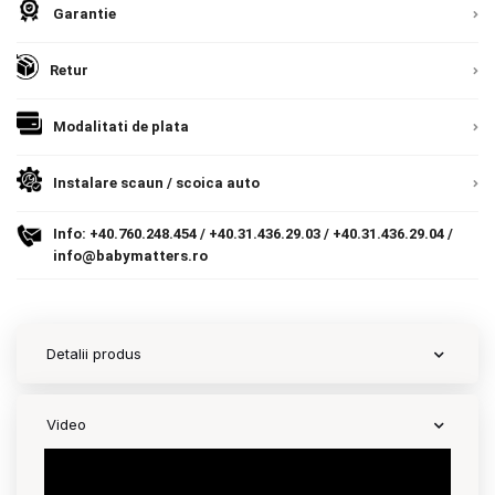
Garantie
Contact
Retur
Copyright 2026 BabyMatters
Modalitati de plata
Instalare scaun / scoica auto
Info:
+40.760.248.454
/
+40.31.436.29.03
/
+40.31.436.29.04
/
info@babymatters.ro
Detalii produs
Video