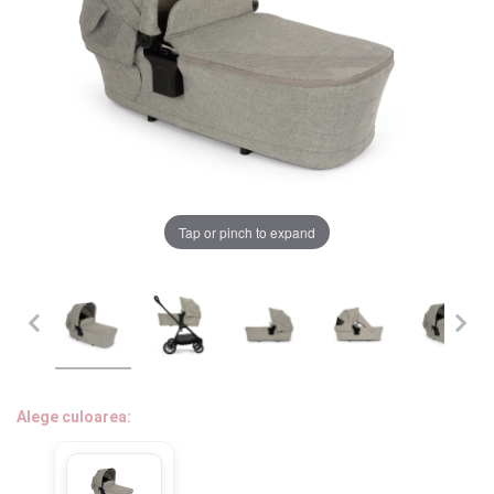
LA PLIMBARE
CAMERA COPILULUI
JUCARII
MARSUPII BEBELUSI
Chrome cu detalii negre
3246 lei
Tap or pinch to expand
LEAGANE COPII
BALANSOARE COPII
Verde cu detalii negre
5646 lei
BABY MONITORS
Alege culoarea cadrului
HRANIRE SI DIVERSIFICARE
Alege culoarea:
CASA SI CURATENIE