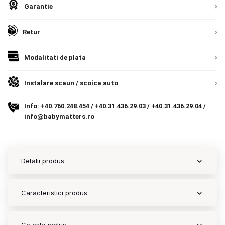
Garantie
Contact
Retur
Copyright 2026 BabyMatters
Modalitati de plata
Instalare scaun / scoica auto
Info:
+40.760.248.454
/
+40.31.436.29.03
/
+40.31.436.29.04
/
info@babymatters.ro
Detalii produs
Caracteristici produs