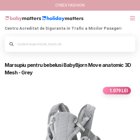
CYBEX FASHION
Centru Acreditat de Siguranta in Trafic a Micilor Pasageri
GIFT CARD
Cybex Fashion
Alege culoarea cadrului
Marsupiu pentru bebelusi BabyBjorn Move anatomic 3D
Italbaby Collections
Mesh - Grey
Branduri
1.079 LEI
CARUCIOARE COPII
SCAUNE AUTO
SCOICI AUTO