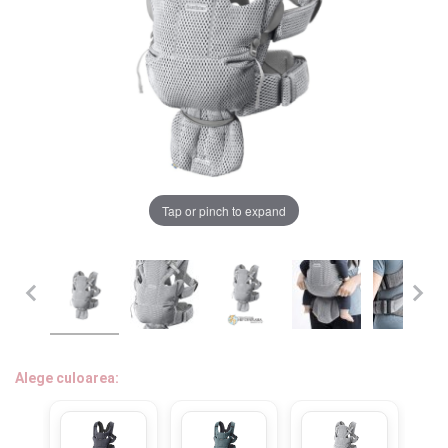
LA PLIMBARE
CAMERA COPILULUI
JUCARII
MARSUPII BEBELUSI
Chrome cu detalii negre
3246 lei
Tap or pinch to expand
LEAGANE COPII
Verde cu detalii negre
BALANSOARE COPII
5646 lei
BABY MONITORS
Alege culoarea cadrului
HRANIRE SI DIVERSIFICARE
Alege culoarea:
CASA SI CURATENIE