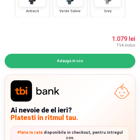
INGRIJIRE PERSONALA
Antracit
Verde Salvie
Grey
BAIE SI TOALETA
1.079 lei
Informatii companie
TVA inclus
Despre noi
Adauga in cos
Blog
Regulament giveaway
Showroom
Ai nevoie de el ieri?
Depozit
Chrome cu detalii negre
3246 lei
Platesti in ritmul tau.
Q & A
Verde cu detalii negre
5646 lei
Plata in rate
disponibila in checkout, pentru intregul
Branduri
cos.