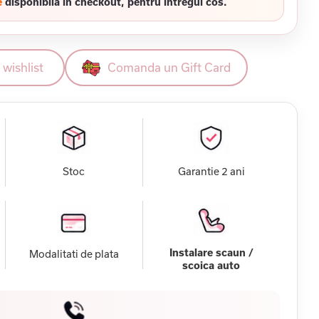
e
disponibila in checkout, pentru intregul cos.
wishlist
Comanda un Gift Card
Stoc
Garantie 2 ani
Instalare scaun /
Modalitati de plata
scoica auto