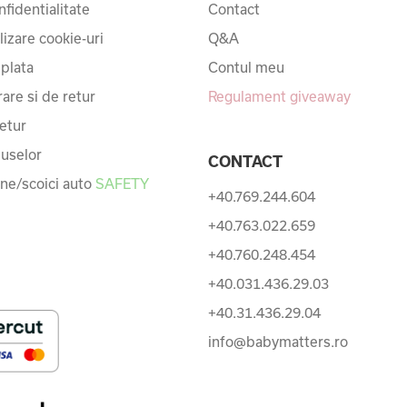
nfidentialitate
Contact
ilizare cookie-uri
Q&A
 plata
Contul meu
rare si de retur
Regulament giveaway
etur
uselor
CONTACT
une/scoici auto
SAFETY
+40.769.244.604
+40.763.022.659
+40.760.248.454
+40.031.436.29.03
+40.31.436.29.04
info@babymatters.ro