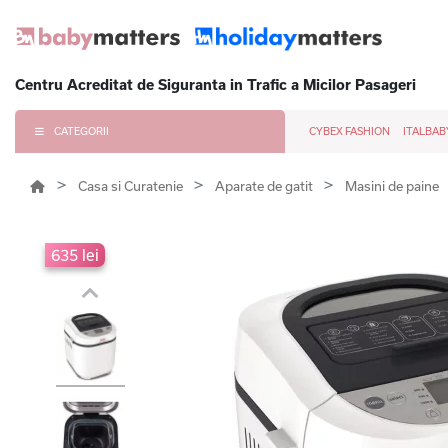
Centru Acreditat de Siguranta in Trafic a Micilor Pasageri
CATEGORII
CYBEX FASHION
ITALBAB
Casa si Curatenie
Aparate de gatit
Masini de paine
635 lei