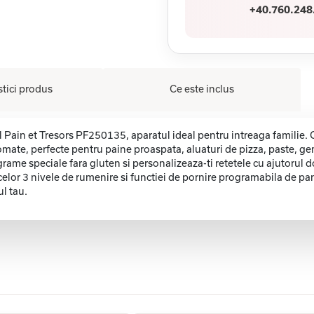
+40.760.248
stici produs
Ce este inclus
l Pain et Tresors PF250135, aparatul ideal pentru intreaga familie.
ate, perfecte pentru paine proaspata, aluaturi de pizza, paste, gem
rame speciale fara gluten si personalizeaza-ti retetele cu ajutorul 
elor 3 nivele de rumenire si functiei de pornire programabila de pana
l tau.