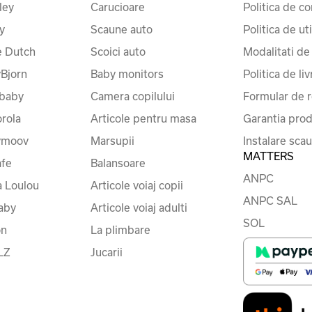
ley
Carucioare
Politica de co
y
Scaune auto
Politica de ut
le Dutch
Scoici auto
Modalitati de
Bjorn
Baby monitors
Politica de liv
baby
Camera copilului
Formular de r
rola
Articole pentru masa
Garantia prod
ymoov
Marsupii
Instalare sca
MATTERS
fe
Balansoare
ANPC
a Loulou
Articole voiaj copii
ANPC SAL
baby
Articole voiaj adulti
SOL
on
La plimbare
LZ
Jucarii