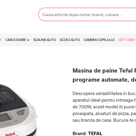
Y
CARUCIOARE
SCAUNE AUTO
SCOICI AUTO
CAMERA COPILULUI
GIFT CARD
Masina de paine Tefal
programe automate, do
Descopera versatilitatea in bu
aparatul ideal pentru intreaga 
de 700W, acest model iti pune 
proaspata, aluaturi de pizza, p
sau branza de casa. Bucura-te d
Brand:
TEFAL