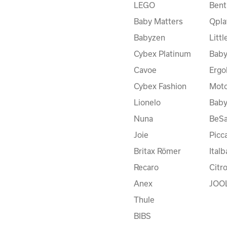
LEGO
Bent
Baby Matters
Qpla
Babyzen
Litt
Cybex Platinum
Baby
Cavoe
Ergo
Cybex Fashion
Moto
Lionelo
Bab
Nuna
BeSa
Joie
Picc
Britax Römer
Ital
Recaro
Citr
Anex
JOO
Thule
BIBS