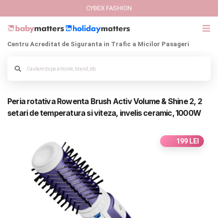
CYBEX FASHION
Centru Acreditat de Siguranta in Trafic a Micilor Pasageri
GIFT CARD
Alege culoarea cadrului
Cybex Fashion
Peria rotativa Rowenta Brush Activ Volume & Shine 2, 2
Italbaby Collections
setari de temperatura si viteza, invelis ceramic, 1000W
Branduri
199 LEI
CARUCIOARE COPII
SCAUNE AUTO
SCOICI AUTO