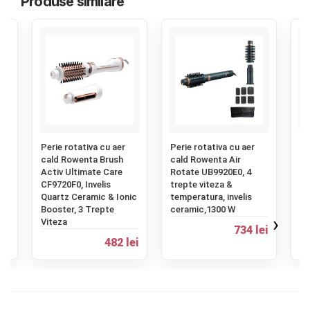
Produse similare
Contact
Copyright 2026 BabyMatters
‹
Perie rotativa cu aer
Perie rotativa cu aer
Pe
te
cald Rowenta Brush
cald Rowenta Air
ca
,
Activ Ultimate Care
Rotate UB9920E0, 4
Ac
CF9720F0, Invelis
trepte viteza &
tr
Quartz Ceramic & Ionic
temperatura, invelis
te
Booster, 3 Trepte
ceramic,1300 W
ro
›
Viteza
10
ei
734 lei
482 lei