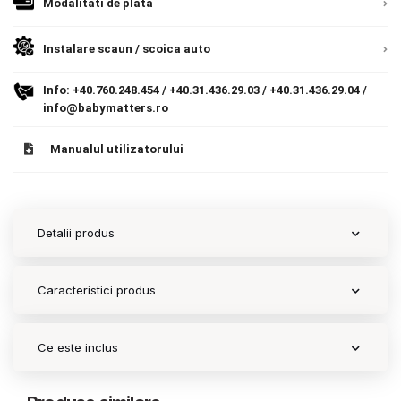
Modalitati de plata
9.305 lei
Termeni si conditii
TVA inclus
Instalare scaun / scoica auto
Politica de confidentialitate
Adauga in cos
Info:
+40.760.248.454
/
+40.31.436.29.03
/
+40.31.436.29.04
/
Politica de utilizare cookie-uri
info@babymatters.ro
Modalitati de plata
Manualul utilizatorului
Politica de livrare si retur
Formular de retur
Detalii produs
Garantia produselor
Instalare scaune/scoici auto
Caracteristici produs
ANPC
Ce este inclus
ANPC SAL
SOL