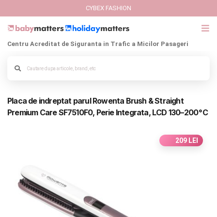
CYBEX FASHION
Centru Acreditat de Siguranta in Trafic a Micilor Pasageri
GIFT CARD
Alege culoarea cadrului
Cybex Fashion
Placa de indreptat parul Rowenta Brush & Straight
Italbaby Collections
Premium Care SF7510F0, Perie Integrata, LCD 130–200 °C
Branduri
209 LEI
CARUCIOARE COPII
SCAUNE AUTO
SCOICI AUTO