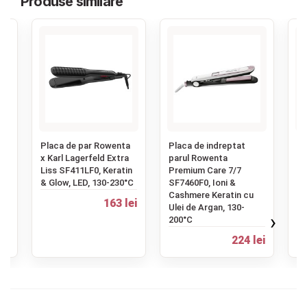
Produse similare
Contact
Copyright 2026 BabyMatters
‹
Placa de par Rowenta
Placa de indreptat
Pl
x Karl Lagerfeld Extra
parul Rowenta
x 
E0
Liss SF411LF0, Keratin
Premium Care 7/7
SF
& Glow, LED, 130-230°C
SF7460F0, Ioni &
Gl
Cashmere Keratin cu
LC
163 lei
Ulei de Argan, 130-
›
200°C
ei
224 lei