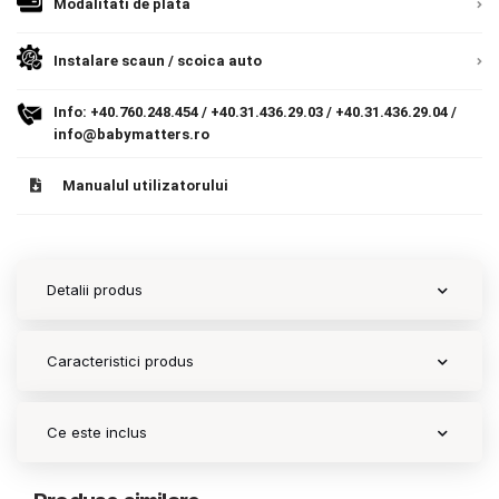
Modalitati de plata
9.305 lei
Termeni si conditii
TVA inclus
Instalare scaun / scoica auto
Politica de confidentialitate
Adauga in cos
Info:
+40.760.248.454
/
+40.31.436.29.03
/
+40.31.436.29.04
/
Politica de utilizare cookie-uri
info@babymatters.ro
Modalitati de plata
Manualul utilizatorului
Politica de livrare si retur
Formular de retur
Detalii produs
Garantia produselor
Instalare scaune/scoici auto
Caracteristici produs
ANPC
Ce este inclus
ANPC SAL
SOL