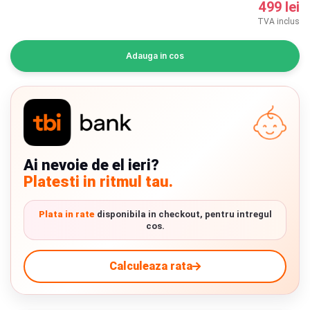
499 lei
INGRIJIRE PERSONALA
TVA inclus
BAIE SI TOALETA
Adauga in cos
Informatii companie
Despre noi
Blog
Ai nevoie de el ieri?
Platesti in ritmul tau.
Regulament giveaway
Showroom
Plata in rate
disponibila in checkout, pentru intregul
cos.
Chrome cu detalii negre
3246 lei
Depozit
Calculeaza rata
Q & A
Livrare prin curier in Romania si in Uniunea
Verde cu detalii negre
5646 lei
Europeana. Toate comenzile sunt expediate din
Detalii
Branduri
Romania, direct la client.
Detalii