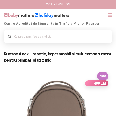
CYBEX FASHION
Centru Acreditat de Siguranta in Trafic a Micilor Pasageri
GIFT CARD
Alege culoarea cadrului
Cybex Fashion
Rucsac Anex – practic, impermeabil si multicompartiment
Italbaby Collections
pentru plimbari si uz zilnic
Branduri
NOU
CARUCIOARE COPII
499 LEI
SCAUNE AUTO
SCOICI AUTO