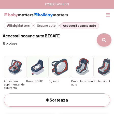
CYBEX FASHION
BabyMatters
Scaune auto
Accesorii scaune auto
GIFT CARD
Accesorii scaune auto BESAFE
Cybex Fashion
12 produse
Italbaby Collections
Branduri
CARUCIOARE COPII
Accesoriu
Baza ISOFIX
Oglinda
Protectie scaun
Protectii auto
suplimentar de
auto
siguranta
SCAUNE AUTO
Sorteaza
SCOICI AUTO