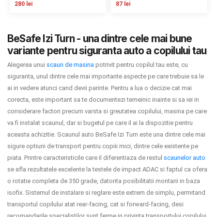
280 lei
87 lei
Contact
BeSafe Izi Turn - una dintre cele mai bune
variante pentru siguranta auto a copilului tau
Copyright 2026 BabyMatters
Alegerea unui
scaun de masina
potrivit pentru copilul tau este, cu
siguranta, unul dintre cele mai importante aspecte pe care trebuie sa le
ai in vedere atunci cand devii parinte. Pentru a lua o decizie cat mai
corecta, este important sa te documentezi temeinic inainte si sa iei in
considerare factori precum varsta si greutatea copilului, masina pe care
va fi instalat scaunul, dar si bugetul pe care il ai la dispozitie pentru
aceasta achizitie. Scaunul auto BeSafe Izi Turn este una dintre cele mai
sigure optiuni de transport pentru copiii mici, dintre cele existente pe
piata. Printre caracteristicile care il diferentiaza de restul
scaunelor auto
se afla rezultatele excelente la testele de impact ADAC si faptul ca ofera
o rotatie completa de 350 grade, datorita posibilitatii montarii in baza
isofix. Sistemul de instalare si reglare este extrem de simplu, permitand
transportul copilului atat rear-facing, cat si forward-facing, desi
recomandarile specialistilor sunt ferme in privinta transportului copilului