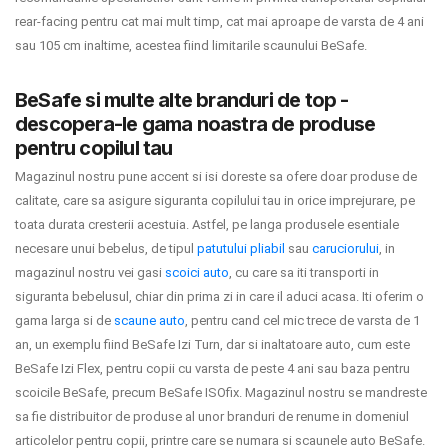
rear-facing pentru cat mai mult timp, cat mai aproape de varsta de 4 ani
sau 105 cm inaltime, acestea fiind limitarile scaunului BeSafe.
BeSafe si multe alte branduri de top -
descopera-le gama noastra de produse
pentru copilul tau
Magazinul nostru pune accent si isi doreste sa ofere doar produse de
calitate, care sa asigure siguranta copilului tau in orice imprejurare, pe
toata durata cresterii acestuia. Astfel, pe langa produsele esentiale
necesare unui bebelus, de tipul
patutului pliabil
sau
caruciorului
, in
magazinul nostru vei gasi
scoici auto
, cu care sa iti transporti in
siguranta bebelusul, chiar din prima zi in care il aduci acasa. Iti oferim o
gama larga si de
scaune auto
, pentru cand cel mic trece de varsta de 1
an, un exemplu fiind BeSafe Izi Turn, dar si inaltatoare auto, cum este
BeSafe Izi Flex, pentru copii cu varsta de peste 4 ani sau baza pentru
scoicile BeSafe, precum BeSafe ISOfix. Magazinul nostru se mandreste
sa fie distribuitor de produse al unor branduri de renume in domeniul
articolelor pentru copii, printre care se numara si scaunele auto BeSafe.