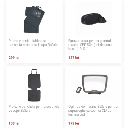
LA PLIMBARE
CAMERA COPILULUI
JUCARII
Protectie pentru tableta si
Paravan solar pentru geamul
bancheta rezistenta la apa BeSafe
masinii SPF 50+ (set de doua
MARSUPII BEBELUSI
bucati) BeSafe
299 lei
127 lei
LEAGANE COPII
BALANSOARE COPII
BABY MONITORS
HRANIRE SI DIVERSIFICARE
Protectie bancheta pentru scaunele
Oglinda de masina BeSafe pentru
de copii BeSafe
supravegherea copiilor XL² cu
lumina Led
CASA SI CURATENIE
153 lei
178 lei