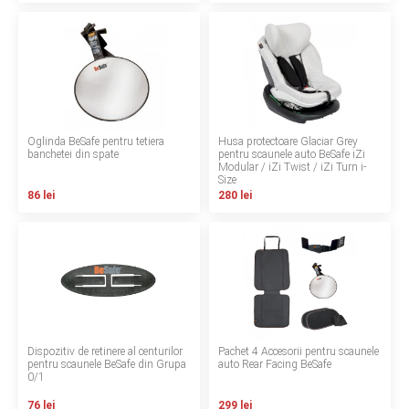
INGRIJIRE PERSONALA
BAIE SI TOALETA
Informatii companie
Oglinda BeSafe pentru tetiera
Husa protectoare Glaciar Grey
banchetei din spate
pentru scaunele auto BeSafe iZi
Despre noi
Modular / iZi Twist / iZi Turn i-
Size
86 lei
280 lei
Blog
Regulament giveaway
Showroom
Depozit
Dispozitiv de retinere al centurilor
Pachet 4 Accesorii pentru scaunele
Q & A
pentru scaunele BeSafe din Grupa
auto Rear Facing BeSafe
0/1
Branduri
76 lei
299 lei