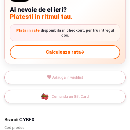
Termeni si conditii
Ai nevoie de el ieri?
Platesti in ritmul tau.
Politica de confidentialitate
9.305 lei
TVA inclus
Plata in rate
disponibila in checkout, pentru intregul
Politica de utilizare cookie-uri
cos.
Adauga in cos
Modalitati de plata
Calculeaza rata
Politica de livrare si retur
Formular de retur
Adauga in wishlist
Garantia produselor
Instalare scaune/scoici auto
Comanda un Gift Card
ANPC
ANPC SAL
Brand:
CYBEX
Cod produs:
SOL
Livrare prin curier in Romania si in Uniunea