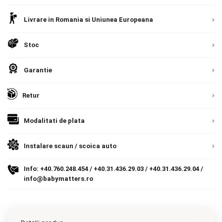
Europeana. Toate comenzile sunt expediate din
Detalii
Contact
Livrare in Romania si Uniunea Europeana
Romania, direct la client.
Detalii
Stoc
Copyright 2026 BabyMatters
Garantie
Retur
Modalitati de plata
Instalare scaun / scoica auto
Info:
+40.760.248.454
/
+40.31.436.29.03
/
+40.31.436.29.04
/
info@babymatters.ro