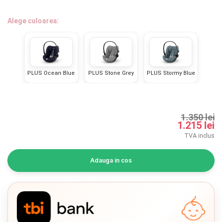
INGRIJIRE PERSONALA
Alege culoarea:
BAIE SI TOALETA
Informatii companie
PLUS Ocean Blue
PLUS Stone Grey
PLUS Stormy Blue
Despre noi
Blog
1.350 lei
1.215 lei
Regulament giveaway
TVA inclus
Showroom
Adauga in cos
Depozit
Chrome cu detalii negre
3246 lei
Q & A
Branduri
Verde cu detalii negre
5646 lei