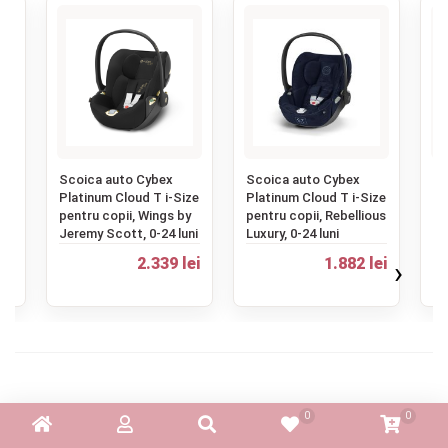
‹
Scoica auto Cybex
Scoica auto Cybex
Sc
s
Platinum Cloud T i-Size
Platinum Cloud T i-Size
co
-
pentru copii, Wings by
pentru copii, Rebellious
- 
Jeremy Scott, 0-24 luni
Luxury, 0-24 luni
R1
ei
2.339 lei
1.882 lei
›