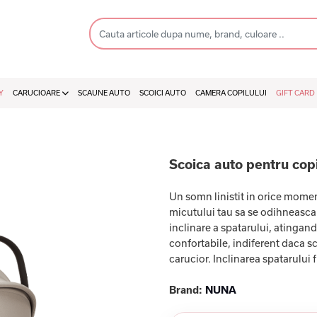
Y
CARUCIOARE
SCAUNE AUTO
SCOICI AUTO
CAMERA COPILULUI
GIFT CARD
Scoica auto pentru copi
Un somn linistit in orice momen
micutului tau sa se odihneasca 
inclinare a spatarului, atingan
confortabile, indiferent daca s
carucior. Inclinarea spatarului f 
Brand:
NUNA