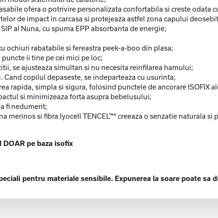
abile ofera o potrivire personalizata confortabila si creste odata cu
telor de impact in carcasa si protejeaza astfel zona capului deosebit
ent SIP al Nuna, cu spuma EPP absorbanta de energie;
 ochiuri rabatabile si fereastra peek-a-boo din plasa;
puncte ii tine pe cei mici pe loc;
tii, se ajusteaza simultan si nu necesita reinfilarea hamului;
uti. Cand copilul depaseste, se indeparteaza cu usurinta;
area rapida, simpla si sigura, folosind punctele de ancorare ISOFIX al
pactul si minimizeaza forta asupra bebelusului;
 a fi nedumerit;
 lana merinos si fibra lyocell TENCEL™* creeaza o senzatie naturala
l DOAR pe baza isofix
speciali pentru materiale sensibile. Expunerea la soare poate sa d