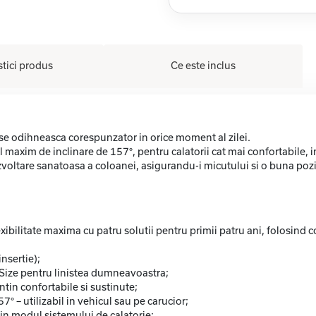
stici produs
Ce este inclus
 se odihneasca corespunzator in orice moment al zilei.
ul maxim de inclinare de 157°, pentru calatorii cat mai confortabile,
dezvoltare sanatoasa a coloanei, asigurandu-i micutului si o buna poz
ibilitate maxima cu patru solutii pentru primii patru ani, folosind
nsertie);
-Size pentru linistea dumneavoastra;
ntin confortabile si sustinute;
7° – utilizabil in vehicul sau pe carucior;
i in modul sistemului de calatorie;