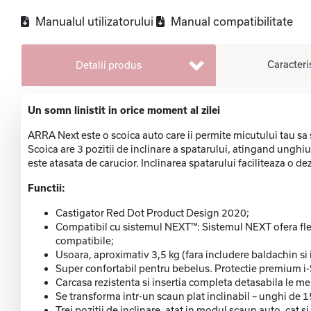
Manualul utilizatorului
Manual compatibilitate
Caracteri
Detalii produs
Un somn linistit in orice moment al zilei
ARRA Next este o scoica auto care ii permite micutului tau sa
Scoica are 3 pozitii de inclinare a spatarului, atingand unghi
este atasata de carucior. Inclinarea spatarului faciliteaza o 
Functii:
Castigator Red Dot Product Design 2020;
Compatibil cu sistemul NEXT™: Sistemul NEXT ofera flex
compatibile;
Usoara, aproximativ 3,5 kg (fara includere baldachin si i
Super confortabil pentru bebelus. Protectie premium i
Carcasa rezistenta si insertia completa detasabila le me
Se transforma intr-un scaun plat inclinabil – unghi de 15
Trei pozitii de inclinare, atat in modul scaun auto, cat s