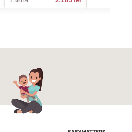
2.185 lei
2.300 lei
I
BABYMATTERS