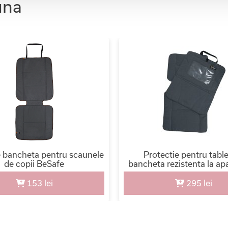
una
e bancheta pentru scaunele
Protectie pentru table
de copii BeSafe
bancheta rezistenta la ap
153 lei
295 lei