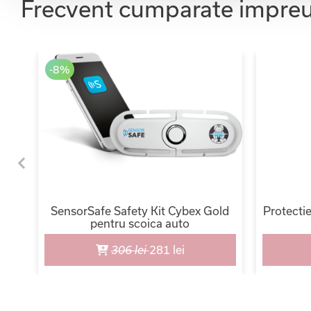
Frecvent cumparate impre
-8%
e
SensorSafe Safety Kit Cybex Gold
Protecti
pentru scoica auto
306 lei
281 lei