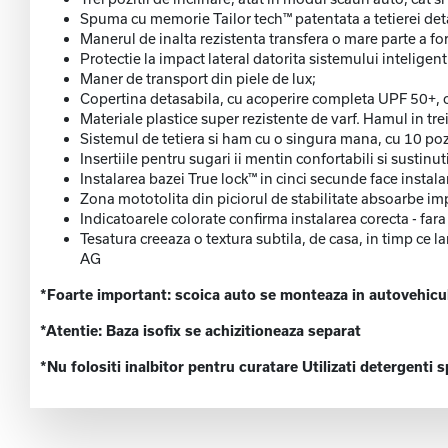
Spuma cu memorie Tailor tech™ patentata a tetierei detas
Manerul de inalta rezistenta transfera o mare parte a for
Protectie la impact lateral datorita sistemului intelig
Maner de transport din piele de lux;
Copertina detasabila, cu acoperire completa UPF 50+, cu
Materiale plastice super rezistente de varf. Hamul in trei 
Sistemul de tetiera si ham cu o singura mana, cu 10 pozi
Insertiile pentru sugari ii mentin confortabili si sustin
Instalarea bazei True lock™ in cinci secunde face instal
Zona mototolita din piciorul de stabilitate absoarbe im
Indicatoarele colorate confirma instalarea corecta - fara
Tesatura creeaza o textura subtila, de casa, in timp ce
AG
*Foarte important: scoica auto se monteaza in autovehicu
*Atentie: Baza isofix se achizitioneaza separat
*Nu folositi inalbitor pentru curatare Utilizati detergenti 