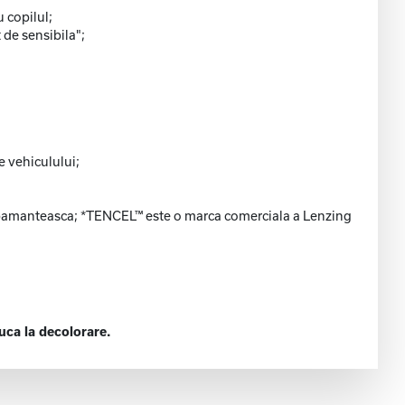
 copilul;
 de sensibila";
e vehiculului;
 si pamanteasca; *TENCEL™ este o marca comerciala a Lenzing
uca la decolorare.