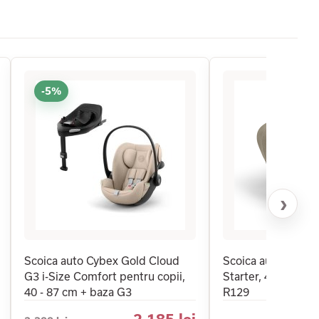
-5%
›
Scoica auto Cybex Gold Cloud
Scoica auto pentru 
G3 i-Size Comfort pentru copii,
Starter, 40 - 75 cm,
40 - 87 cm + baza G3
R129