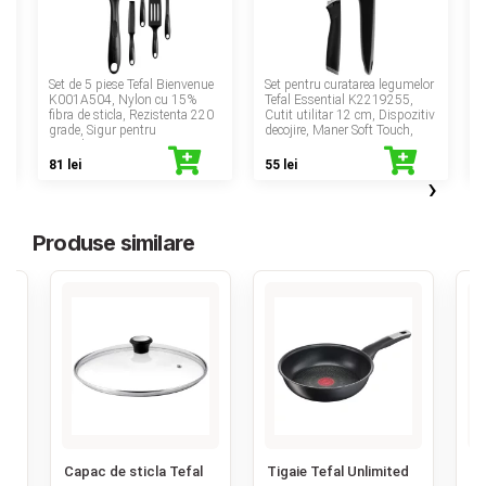
‹
Set de 5 piese Tefal Bienvenue
Set pentru curatarea legumelor
a
K001A504, Nylon cu 15%
Tefal Essential K2219255,
fibra de sticla, Rezistenta 220
Cutit utilitar 12 cm, Dispozitiv
grade, Sigur pentru
decojire, Maner Soft Touch,
S
antiaderent, Negru
Inox
81 lei
55 lei
›
Produse similare
‹
Capac de sticla Tefal
Tigaie Tefal Unlimited
Ti