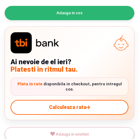
INGRIJIRE PERSONALA
Adauga in cos
BAIE SI TOALETA
Informatii companie
Despre noi
Ai nevoie de el ieri?
Platesti in ritmul tau.
Blog
Regulament giveaway
Plata in rate
disponibila in checkout, pentru intregul
cos.
Showroom
Calculeaza rata
Depozit
Chrome cu detalii negre
3246 lei
Q & A
Verde cu detalii negre
5646 lei
Adauga in wishlist
Branduri