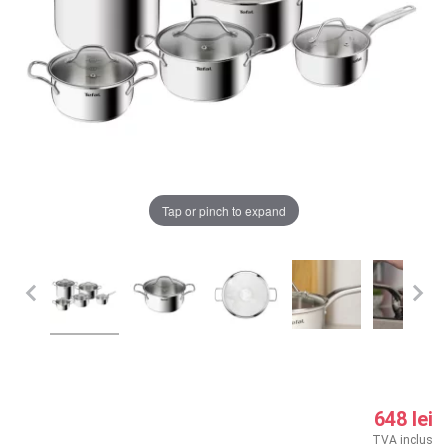
LA PLIMBARE
CAMERA COPILULUI
JUCARII
MARSUPII BEBELUSI
Chrome cu detalii negre
3246 lei
Tap or pinch to expand
LEAGANE COPII
Verde cu detalii negre
5646 lei
BALANSOARE COPII
BABY MONITORS
Alege culoarea cadrului
HRANIRE SI DIVERSIFICARE
CASA SI CURATENIE
648 lei
TVA inclus