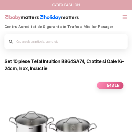
CYBEX FASHION
Centru Acreditat de Siguranta in Trafic a Micilor Pasageri
GIFT CARD
Cybex Fashion
Alege culoarea cadrului
Set 10 piese Tefal Intuition B864SA74, Cratite si Oale 16-
Italbaby Collections
24cm, Inox, Inductie
Branduri
648 LEI
CARUCIOARE COPII
SCAUNE AUTO
SCOICI AUTO