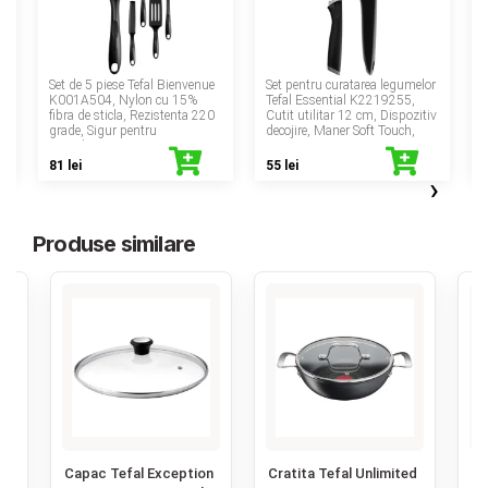
‹
Set de 5 piese Tefal Bienvenue
Set pentru curatarea legumelor
x
K001A504, Nylon cu 15%
Tefal Essential K2219255,
fibra de sticla, Rezistenta 220
Cutit utilitar 12 cm, Dispozitiv
grade, Sigur pentru
decojire, Maner Soft Touch,
S
antiaderent, Negru
Inox
81 lei
55 lei
›
Produse similare
‹
Capac Tefal Exception
Cratita Tefal Unlimited
Ca