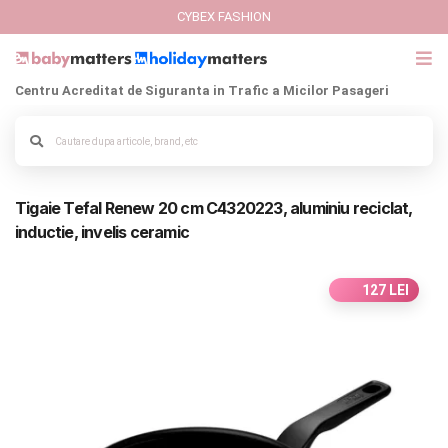
CYBEX FASHION
Centru Acreditat de Siguranta in Trafic a Micilor Pasageri
GIFT CARD
Cybex Fashion
Alege culoarea cadrului
Tigaie Tefal Renew 20 cm C4320223, aluminiu reciclat,
Italbaby Collections
inductie, invelis ceramic
Branduri
127 LEI
CARUCIOARE COPII
SCAUNE AUTO
SCOICI AUTO