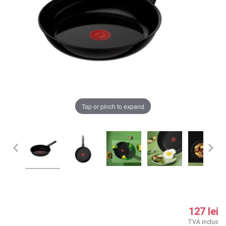
LA PLIMBARE
CAMERA COPILULUI
JUCARII
MARSUPII BEBELUSI
Chrome cu detalii negre
3246 lei
Tap or pinch to expand
LEAGANE COPII
Verde cu detalii negre
5646 lei
BALANSOARE COPII
BABY MONITORS
Alege culoarea cadrului
HRANIRE SI DIVERSIFICARE
CASA SI CURATENIE
127 lei
TVA inclus