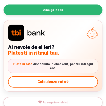
INGRIJIRE PERSONALA
Adauga in cos
BAIE SI TOALETA
Informatii companie
Despre noi
Ai nevoie de el ieri?
Platesti in ritmul tau.
Blog
Regulament giveaway
Plata in rate
disponibila in checkout, pentru intregul
cos.
Showroom
Calculeaza rata
Depozit
Chrome cu detalii negre
3246 lei
Q & A
Verde cu detalii negre
5646 lei
Adauga in wishlist
Branduri