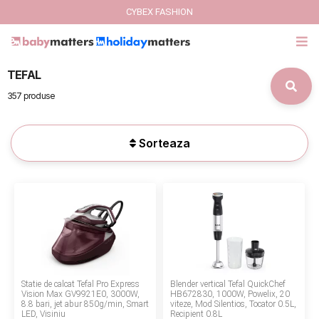
CYBEX FASHION
TEFAL
GIFT CARD
357 produse
Cybex Fashion
Sorteaza
Italbaby Collections
Branduri
CARUCIOARE COPII
SCAUNE AUTO
Statie de calcat Tefal Pro Express
Blender vertical Tefal QuickChef
SCOICI AUTO
Vision Max GV9921E0, 3000W,
HB672830, 1000W, Powelix, 20
8.8 bari, jet abur 850g/min, Smart
viteze, Mod Silentios, Tocator 0.5L,
LED, Visiniu
Recipient 0.8L