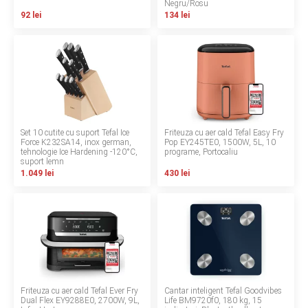
Negru/Rosu
INGRIJIRE PERSONALA
92 lei
134 lei
BAIE SI TOALETA
Informatii companie
Despre noi
Set 10 cutite cu suport Tefal Ice
Friteuza cu aer cald Tefal Easy Fry
Force K232SA14, inox german,
Pop EY245TE0, 1500W, 5L, 10
tehnologie Ice Hardening -120°C,
programe, Portocaliu
Blog
suport lemn
1.049 lei
430 lei
Regulament giveaway
Showroom
Depozit
Q & A
Friteuza cu aer cald Tefal Ever Fry
Cantar inteligent Tefal Goodvibes
Branduri
Dual Flex EY9288E0, 2700W, 9L,
Life BM9720f0, 180 kg, 15