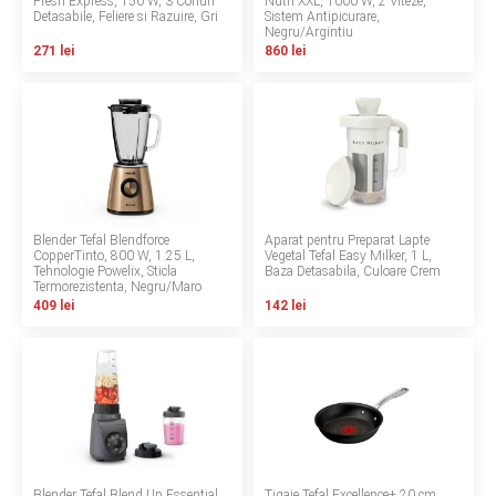
Fresh Express, 150 W, 3 Conuri
Nutri XXL, 1000 W, 2 Viteze,
Detasabile, Feliere si Razuire, Gri
Sistem Antipicurare,
Negru/Argintiu
Contact
271 lei
860 lei
Copyright 2026 BabyMatters
Blender Tefal Blendforce
Aparat pentru Preparat Lapte
CopperTinto, 800 W, 1.25 L,
Vegetal Tefal Easy Milker, 1 L,
Tehnologie Powelix, Sticla
Baza Detasabila, Culoare Crem
Termorezistenta, Negru/Maro
409 lei
142 lei
Blender Tefal Blend Up Essential,
Tigaie Tefal Excellence+ 20 cm,