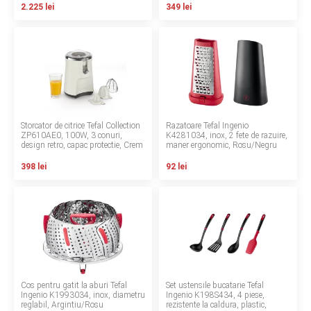
2.225 lei
349 lei
LA PLIMBARE
CAMERA COPILULUI
JUCARII
MARSUPII BEBELUSI
Storcator de citrice Tefal Collection
Razatoare Tefal Ingenio
ZP610AE0, 100W, 3 conuri,
K4281034, inox, 2 fete de razuire,
design retro, capac protectie, Crem
maner ergonomic, Rosu/Negru
LEAGANE COPII
398 lei
92 lei
BALANSOARE COPII
BABY MONITORS
HRANIRE SI DIVERSIFICARE
Cos pentru gatit la aburi Tefal
Set ustensile bucatarie Tefal
CASA SI CURATENIE
Ingenio K1993034, inox, diametru
Ingenio K198S434, 4 piese,
reglabil, Argintiu/Rosu
rezistente la caldura, plastic,