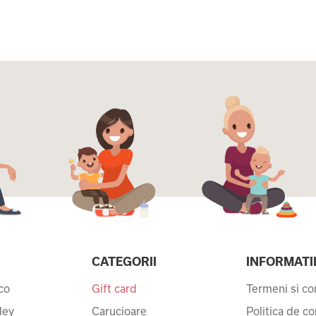
CATEGORII
INFORMATI
co
Gift card
Termeni si con
ley
Carucioare
Politica de co