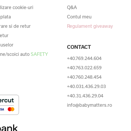
ilizare cookie-uri
Q&A
 plata
Contul meu
rare si de retur
Regulament giveaway
etur
uselor
CONTACT
une/scoici auto
SAFETY
+40.769.244.604
+40.763.022.659
+40.760.248.454
+40.031.436.29.03
+40.31.436.29.04
info@babymatters.ro