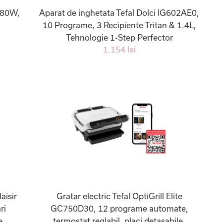
180W,
Aparat de inghetata Tefal Dolci IG602AE0,
10 Programe, 3 Recipiente Tritan & 1.4L,
Tehnologie 1-Step Perfector
1.154 lei
aisir
Gratar electric Tefal OptiGrill Elite
ri
GC750D30, 12 programe automate,
e
termostat reglabil, placi detasabile,