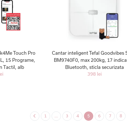
ok4Me Touch Pro
Cantar inteligent Tefal Goodvibes 
L, 15 Programe,
BM9740F0, max 200kg, 17 indicat
 Tactil, alb
Bluetooth, sticla securizata
ei
398 lei
1
...
3
4
5
6
7
8