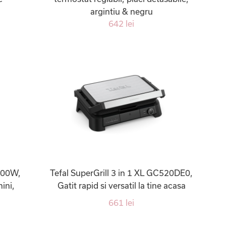
argintiu & negru
642 lei
000W,
Tefal SuperGrill 3 in 1 XL GC520DE0,
nini,
Gatit rapid si versatil la tine acasa
661 lei