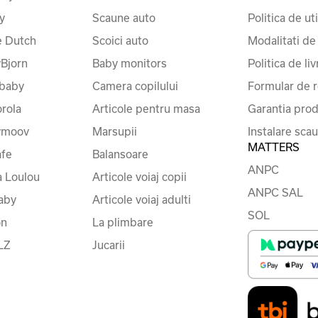
y
Scaune auto
Politica de ut
le Dutch
Scoici auto
Modalitati de
Bjorn
Baby monitors
Politica de liv
baby
Camera copilului
Formular de r
rola
Articole pentru masa
Garantia prod
ymoov
Marsupii
Instalare sca
MATTERS
fe
Balansoare
ANPC
a Loulou
Articole voiaj copii
ANPC SAL
baby
Articole voiaj adulti
SOL
on
La plimbare
LZ
Jucarii