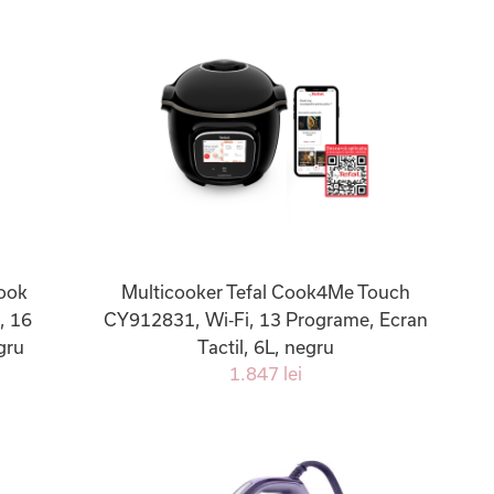
Cook
Multicooker Tefal Cook4Me Touch
, 16
CY912831, Wi‑Fi, 13 Programe, Ecran
gru
Tactil, 6L, negru
1.847 lei