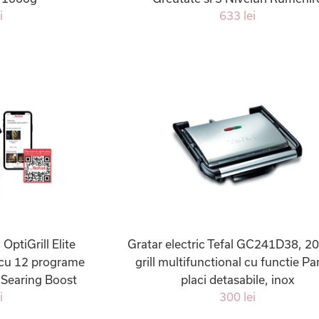
i
633 lei
 OptiGrill Elite
Gratar electric Tefal GC241D38, 2
cu 12 programe
grill multifunctional cu functie Pa
 Searing Boost
placi detasabile, inox
i
300 lei