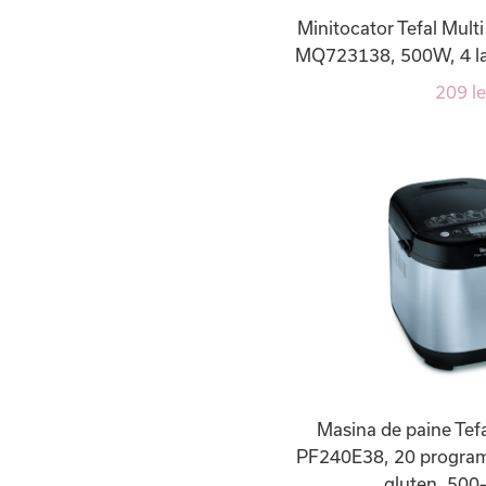
Minitocator Tefal Multi
MQ723138, 500W, 4 lam
209 le
Masina de paine Tefa
PF240E38, 20 programe
gluten, 500