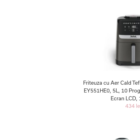
Friteuza cu Aer Cald Tef
EY551HE0, 5L, 10 Pro
Ecran LCD,
434 le