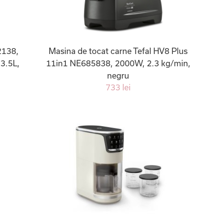
2138,
Masina de tocat carne Tefal HV8 Plus
 3.5L,
11in1 NE685838, 2000W, 2.3 kg/min,
negru
733 lei