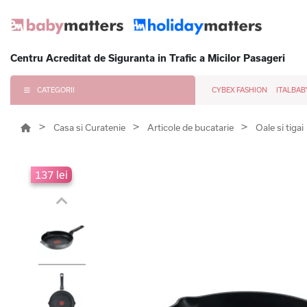
Centru Acreditat de Siguranta in Trafic a Micilor Pasageri
CATEGORII
CYBEX FASHION
ITALBAB
Casa si Curatenie
Articole de bucatarie
Oale si tigai
137 lei