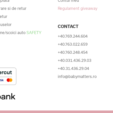
 plata
Contul meu
rare si de retur
Regulament giveaway
etur
uselor
CONTACT
une/scoici auto
SAFETY
+40.769.244.604
+40.763.022.659
+40.760.248.454
+40.031.436.29.03
+40.31.436.29.04
info@babymatters.ro