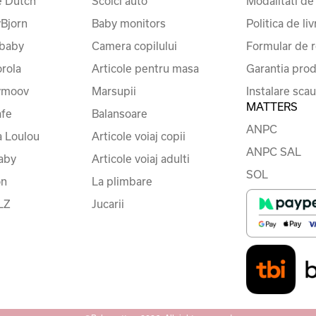
le Dutch
Scoici auto
Modalitati de
Bjorn
Baby monitors
Politica de liv
baby
Camera copilului
Formular de r
rola
Articole pentru masa
Garantia prod
ymoov
Marsupii
Instalare sca
MATTERS
fe
Balansoare
ANPC
a Loulou
Articole voiaj copii
ANPC SAL
baby
Articole voiaj adulti
SOL
on
La plimbare
LZ
Jucarii