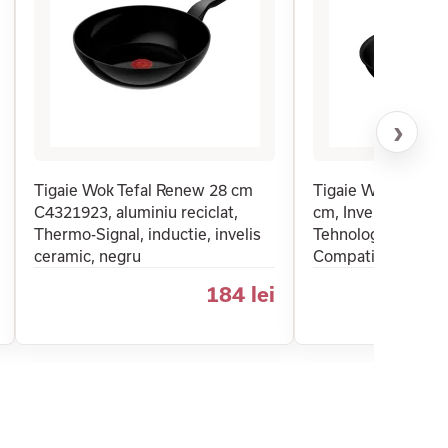
›
Tigaie Wok Tefal Renew 28 cm
Tigaie Wok Tefal E
C4321923, aluminiu reciclat,
cm, Invelis Antiad
Thermo-Signal, inductie, invelis
Tehnologie Thermo
ceramic, negru
Compatibila Induc
184 lei