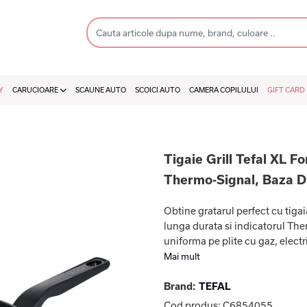
Y
CARUCIOARE
SCAUNE AUTO
SCOICI AUTO
CAMERA COPILULUI
GIFT CARD
Tigaie Grill Tefal XL 
Thermo-Signal, Baza D
Obtine gratarul perfect cu tigai
lunga durata si indicatorul Th
uniforma pe plite cu gaz, electri
Mai mult
Brand:
TEFAL
Cod produs:
C6854055