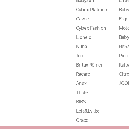
Babyzen
Litt
Cybex Platinum
Baby
Cavoe
Ergo
Cybex Fashion
Moto
Lionelo
Bab
Nuna
BeSa
Joie
Picc
Britax Römer
Ital
Recaro
Citr
Anex
JOO
Thule
BIBS
Lola&Lykke
Graco