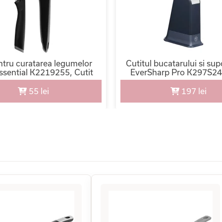
ntru curatarea legumelor
Cutitul bucatarului si sup
Essential K2219255, Cutit
EverSharp Pro K297S24
 12 cm, Dispozitiv decojire,
german, Sistem de asc
ner Soft Touch, Inox
integrat, Negru/Argi
55 lei
197 lei