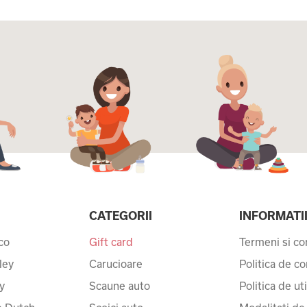
CATEGORII
INFORMATI
co
Gift card
Termeni si con
ley
Carucioare
Politica de co
y
Scaune auto
Politica de ut