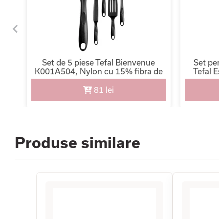
nio
Set de 5 piese Tefal Bienvenue
Set pe
e,
K001A504, Nylon cu 15% fibra de
Tefal 
u
sticla, Rezistenta 220 grade, Sigur
utilitar
pentru antiaderent, Negru
Ma
81 lei
Produse similare