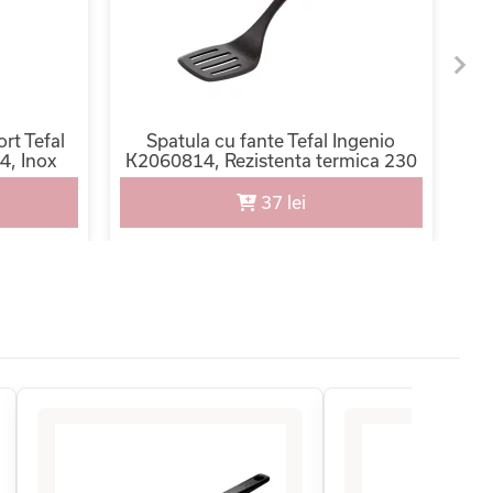
ort Tefal
Spatula cu fante Tefal Ingenio
4, Inox
K2060814, Rezistenta termica 230
In
utire
grade, Inel silicon, Plastic, Negru
ntiu
37 lei