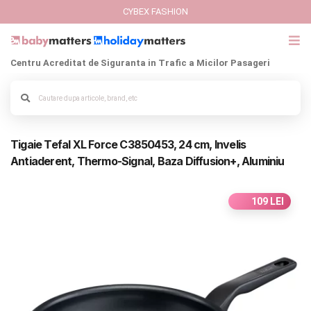
CYBEX FASHION
Centru Acreditat de Siguranta in Trafic a Micilor Pasageri
GIFT CARD
Cybex Fashion
Alege culoarea cadrului
Tigaie Tefal XL Force C3850453, 24 cm, Invelis
Italbaby Collections
Antiaderent, Thermo-Signal, Baza Diffusion+, Aluminiu
Branduri
109 LEI
CARUCIOARE COPII
SCAUNE AUTO
SCOICI AUTO