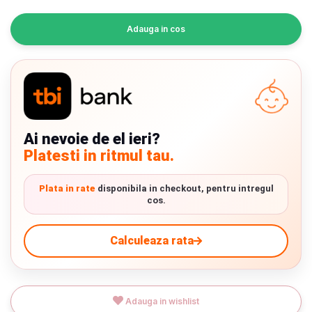
INGRIJIRE PERSONALA
Adauga in cos
BAIE SI TOALETA
Informatii companie
Despre noi
Ai nevoie de el ieri?
Platesti in ritmul tau.
Blog
Regulament giveaway
Plata in rate
disponibila in checkout, pentru intregul
cos.
Showroom
Calculeaza rata
Depozit
Chrome cu detalii negre
3246 lei
Q & A
Verde cu detalii negre
5646 lei
Adauga in wishlist
Branduri