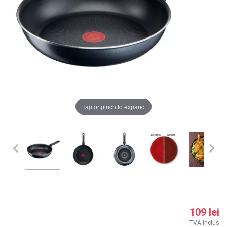
LA PLIMBARE
CAMERA COPILULUI
JUCARII
MARSUPII BEBELUSI
Chrome cu detalii negre
3246 lei
Tap or pinch to expand
LEAGANE COPII
Verde cu detalii negre
5646 lei
BALANSOARE COPII
BABY MONITORS
Alege culoarea cadrului
HRANIRE SI DIVERSIFICARE
CASA SI CURATENIE
109 lei
TVA inclus