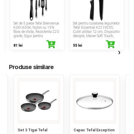
‹
Set de 5 piese Tefal Bienvenue
Set pentru curatarea legumelor
x
K001A504, Nylon cu 15%
Tefal Essential K2219255,
fibra de sticla, Rezistenta 220
Cutit utilitar 12 cm, Dispozitiv
grade, Sigur pentru
decojire, Maner Soft Touch,
S
antiaderent, Negru
Inox
81 lei
55 lei
›
Produse similare
‹
Set 3 Tigai Tefal
Capac Tefal Exception
Ti