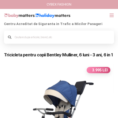
CYBEX FASHION
Centru Acreditat de Siguranta in Trafic a Micilor Pasageri
GIFT CARD
Cybex Fashion
Alege culoarea cadrului
Tricicleta pentru copii Bentley Mulliner, 6 luni - 3 ani, 6 in 1
Italbaby Collections
Branduri
3.995 LEI
CARUCIOARE COPII
SCAUNE AUTO
SCOICI AUTO