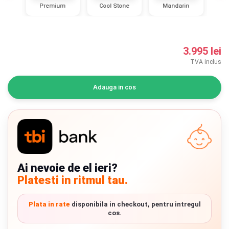
e
Premium
Cool Stone
Mandarin
INGRIJIRE PERSONALA
BAIE SI TOALETA
3.995 lei
TVA inclus
Informatii companie
Adauga in cos
Despre noi
Blog
Regulament giveaway
Showroom
Ai nevoie de el ieri?
Chrome cu detalii negre
3246 lei
Platesti in ritmul tau.
Depozit
Q & A
Plata in rate
disponibila in checkout, pentru intregul
Verde cu detalii negre
5646 lei
cos.
Branduri