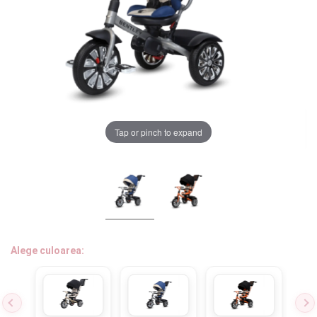
LA PLIMBARE
CAMERA COPILULUI
JUCARII
MARSUPII BEBELUSI
Tap or pinch to expand
Chrome cu detalii negre
3246 lei
LEAGANE COPII
Verde cu detalii negre
5646 lei
BALANSOARE COPII
BABY MONITORS
Alege culoarea cadrului
Alege culoarea:
HRANIRE SI DIVERSIFICARE
CASA SI CURATENIE