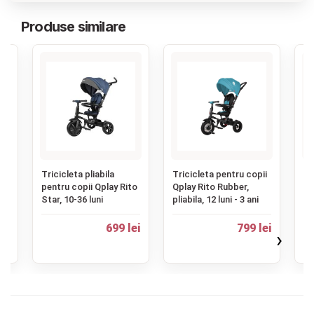
Produse similare
‹
lay
Tricicleta pliabila
Tricicleta pentru copii
Hu
pentru copii Qplay Rito
Qplay Rito Rubber,
tr
Star, 10-36 luni
pliabila, 12 luni - 3 ani
ei
699 lei
799 lei
›