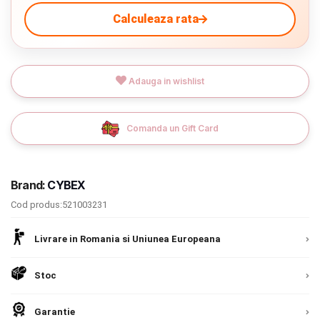
Calculeaza rata
Termeni si conditii
9.305 lei
Politica de confidentialitate
TVA inclus
Politica de utilizare cookie-uri
Adauga in wishlist
Adauga in cos
Modalitati de plata
Comanda un Gift Card
Politica de livrare si retur
Formular de retur
Brand:
CYBEX
Garantia produselor
Cod produs:521003231
Instalare scaune/scoici auto
Livrare in Romania si Uniunea Europeana
ANPC
Stoc
Livrare prin curier in Romania si in Uniunea
ANPC SAL
Europeana. Toate comenzile sunt expediate din
Detalii
Garantie
Romania, direct la client.
Detalii
SOL