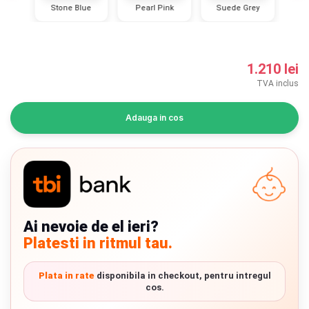
eige
Stone Blue
Pearl Pink
Suede Grey
Stun
INGRIJIRE PERSONALA
BAIE SI TOALETA
1.210 lei
TVA inclus
Informatii companie
Adauga in cos
Despre noi
Blog
Regulament giveaway
Showroom
Ai nevoie de el ieri?
Platesti in ritmul tau.
Depozit
Chrome cu detalii negre
3246 lei
Q & A
Plata in rate
disponibila in checkout, pentru intregul
cos.
Branduri
Verde cu detalii negre
5646 lei