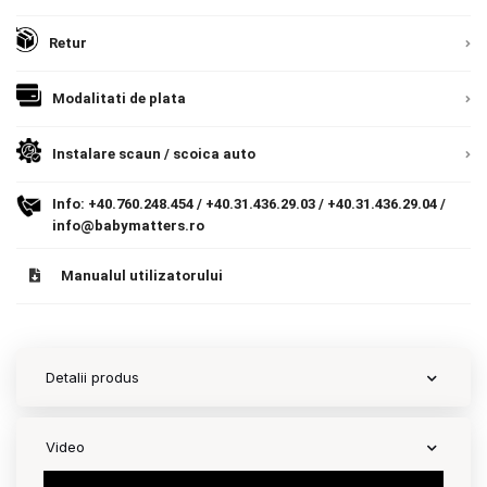
Contact
Retur
Modalitati de plata
Copyright 2026 BabyMatters
Instalare scaun / scoica auto
Info:
+40.760.248.454
/
+40.31.436.29.03
/
+40.31.436.29.04
/
info@babymatters.ro
Manualul utilizatorului
Detalii produs
Video