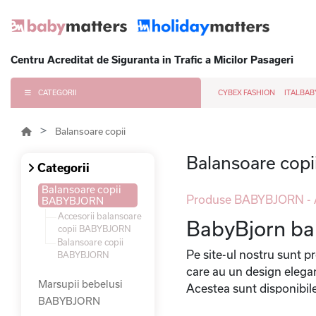
Centru Acreditat de Siguranta in Trafic a Micilor Pasageri
CATEGORII
CYBEX FASHION
ITALBAB
Balansoare copii
Balansoare co
Categorii
Balansoare copii
Produse BABYBJORN - A
BABYBJORN
Accesorii balansoare
BabyBjorn bala
copii BABYBJORN
Balansoare copii
Pe site-ul nostru sunt 
BABYBJORN
care au un design elegant
Marsupii bebelusi
Acestea sunt disponibile 
BABYBJORN