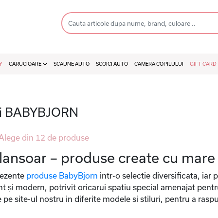
Y
CARUCIOARE
SCAUNE AUTO
SCOICI AUTO
CAMERA COPILULUI
GIFT CARD
pii BABYBJORN
lege din 12 de produse
nsoar – produse create cu mare gri
prezente
produse BabyBjorn
intr-o selectie diversificata, ia
 și modern, potrivit oricarui spatiu special amenajat pentru 
pe site-ul nostru in diferite modele si stiluri, pentru a rasp