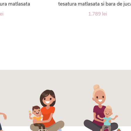
tura matlasata
tesatura matlasata si bara de juca
ei
1.789 lei