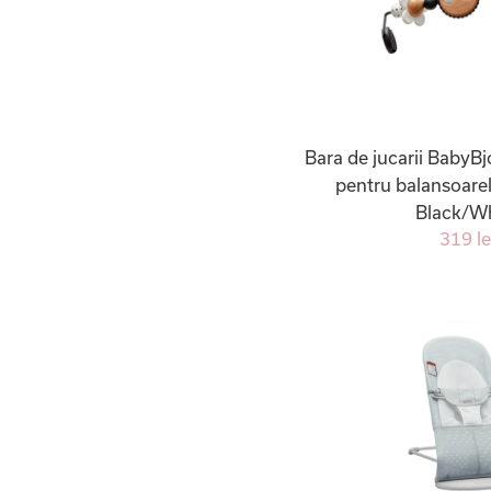
Bara de jucarii BabyB
pentru balansoare
Black/W
319 le