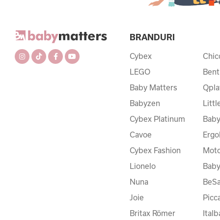
BRANDURI
Cybex
Chic
LEGO
Bent
Baby Matters
Qpla
Babyzen
Litt
Cybex Platinum
Baby
Cavoe
Ergo
Cybex Fashion
Moto
Lionelo
Bab
Nuna
BeSa
Joie
Picc
Britax Römer
Ital