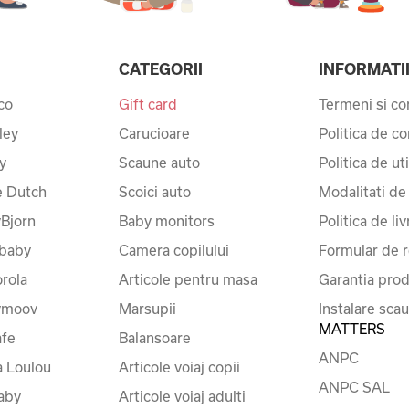
CATEGORII
INFORMATI
co
Gift card
Termeni si con
ley
Carucioare
Politica de co
y
Scaune auto
Politica de ut
le Dutch
Scoici auto
Modalitati de
Bjorn
Baby monitors
Politica de liv
baby
Camera copilului
Formular de r
rola
Articole pentru masa
Garantia prod
ymoov
Marsupii
Instalare sca
MATTERS
fe
Balansoare
ANPC
a Loulou
Articole voiaj copii
ANPC SAL
baby
Articole voiaj adulti