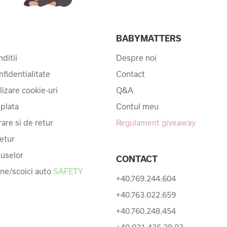
I
BABYMATTERS
ditii
Despre noi
nfidentialitate
Contact
ilizare cookie-uri
Q&A
 plata
Contul meu
rare si de retur
Regulament giveaway
etur
uselor
CONTACT
une/scoici auto
SAFETY
+40.769.244.604
+40.763.022.659
+40.760.248.454
+40.031.436.29.03