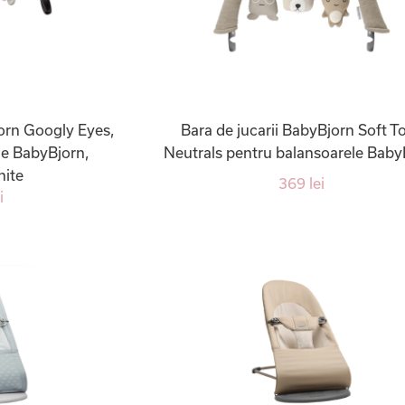
jorn Googly Eyes,
Bara de jucarii BabyBjorn Soft T
le BabyBjorn,
Neutrals pentru balansoarele Baby
hite
369 lei
i