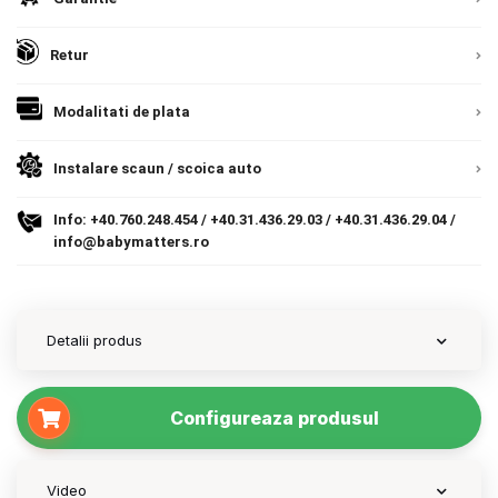
1.729 lei
Peach Pink
1.600 lei
Contact
Retur
1.729 lei
Off White
1.600 lei
Modalitati de plata
Copyright 2026 BabyMatters
1.729 lei
Mirage Grey
1.600 lei
Instalare scaun / scoica auto
Info:
+40.760.248.454
/
+40.31.436.29.03
/
+40.31.436.29.04
/
Scoica
info@babymatters.ro
Detalii produs
Configureaza produsul
Video