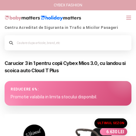
CYBEX FASHION
Centru Acreditat de Siguranta in Trafic a Micilor Pasageri
GIFT CARD
Cybex Fashion
Carucior 3 in 1 pentru copii Cybex Mios 3.0, cu landou si
Italbaby Collections
Cadru carucior
scoica auto Cloud T Plus
Branduri
REDUCERE 6%:
CARUCIOARE COPII
Promotie valabila in limita stocului disponibil.
SCAUNE AUTO
ULTIMUL SEZON
SCOICI AUTO
6.630 LEI