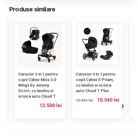
Produse similare
0 lei
TVA inclus
Adauga in cos
‹
u
Carucior 3 in 1 pentru
Carucior 3 in 1 pentru
Ca
copii Cybex Mios 3.0
copii Cybex E-Priam,
co
Wings by Jeremy
cu landou si scoica
1,
Scott, cu landou si
auto Cloud T Plus
au
scoica auto Cloud T
10.540 lei
10.841 lei
›
ei
12.500 lei