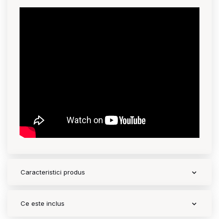
PLUS Sepia Black
1.480 lei
PLUS Mirage Grey
1.480 lei
PLUS Peach Pink
1.480 lei
PLUS Platinum White
1.480 lei
Caracteristici produs
PLUS Cozy Beige
1.480 lei
Ce este inclus
Off White
1.480 lei