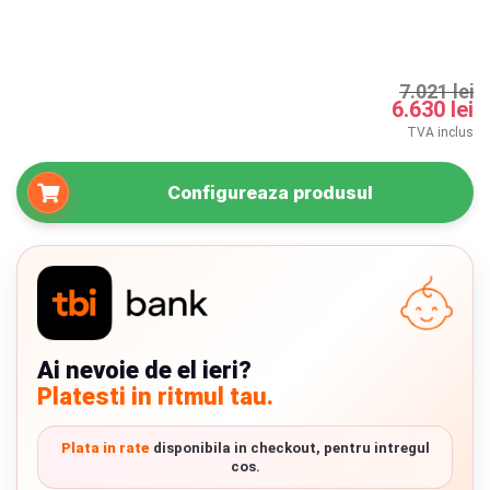
INGRIJIRE PERSONALA
BAIE SI TOALETA
7.021 lei
6.630 lei
TVA inclus
Informatii companie
Configureaza produsul
Despre noi
Blog
Regulament giveaway
Showroom
Ai nevoie de el ieri?
1.017 lei
Leaf Green
Depozit
950 lei
Platesti in ritmul tau.
Q & A
1.017 lei
Mirage Grey
Plata in rate
disponibila in checkout, pentru intregul
950 lei
cos.
Branduri