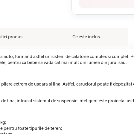
stici produs
Ce este inclus
ica auto, formand astfel un sistem de calatorie complex si complet. Po
tele, pentru ca bebe sa vada cat mai mult din lumea din jurul sau.
liere extrem de usoara si lina. Astfel, caruciorul poate fi depozitat c
e lina, intrucat sistemul de suspensie inteligent este proiectat astf
 kg;
 pentru toate tipurile de teren;