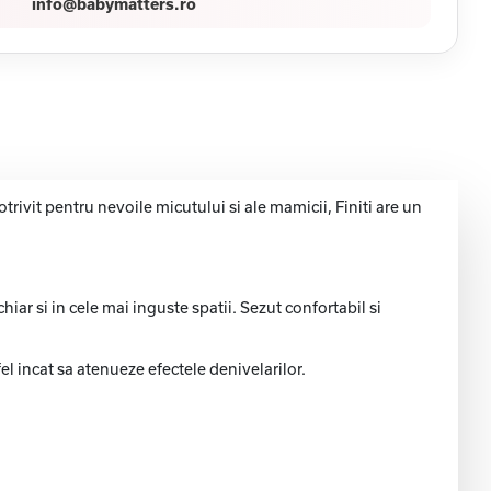
info@babymatters.ro
trivit pentru nevoile micutului si ale mamicii, Finiti are un
hiar si in cele mai inguste spatii. Sezut confortabil si
el incat sa atenueze efectele denivelarilor.