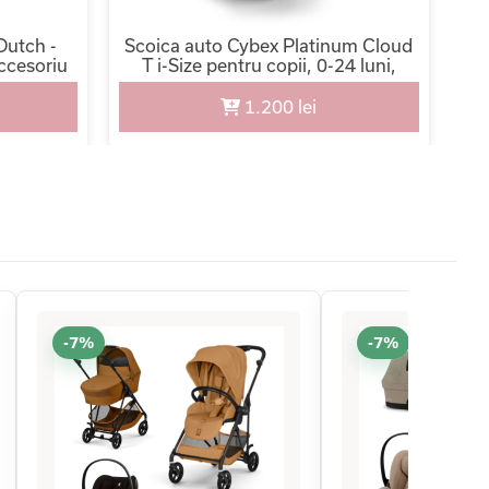
 Dutch -
Scoica auto Cybex Platinum Cloud
Sc
accesoriu
T i-Size pentru copii, 0-24 luni,
T P
reglabila pe inaltimi
1.200 lei
-7%
-7%