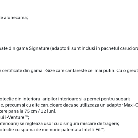
te alunecarea;
 toate din gama Signature (adaptorii sunt inclusi in pachetul carucioru
certificate din gama i-Size care cantareste cel mai putin. Cu o greu
otectie din interiorul aripilor interioare si a pernei pentru sugari;
, precum si cu alte carucioare daca se utilizeaza un adaptor Maxi-C
tere pana la 75 cm / 12 luni.
ui i-Venture ™;
ferioare) se regleaza usor cu o singura miscare de tragere;
 protectie cu spuma de memorie patentata Intelli-Fit™;