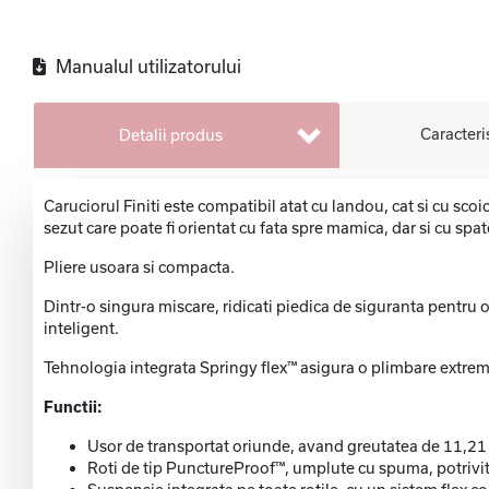
Manualul utilizatorului
Caracteri
Detalii produs
Caruciorul Finiti este compatibil atat cu landou, cat si cu sco
sezut care poate fi orientat cu fata spre mamica, dar si cu spa
Pliere usoara si compacta.
Dintr-o singura miscare, ridicati piedica de siguranta pentru o p
inteligent.
Tehnologia integrata Springy flex™ asigura o plimbare extrem d
Functii:
Usor de transportat oriunde, avand greutatea de 11,21
Roti de tip PunctureProof™, umplute cu spuma, potrivite