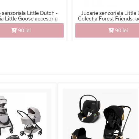
 senzoriala Little Dutch -
Jucarie senzoriala Little
ia Little Goose accesoriu
Colectia Forest Friends, 
oica auto si carucior
carucior
90 lei
90 lei