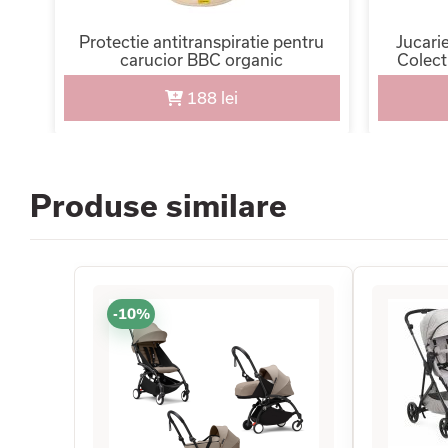
ici
Protectie antitranspiratie pentru
Jucarie
bil
carucior BBC organic
Colect
sc
188 lei
Produse similare
-10%