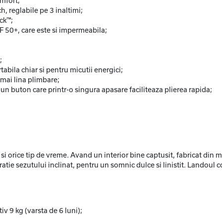
omfort;
, reglabile pe 3 inaltimi;
ck™;
F 50+, care este si impermeabila;
;
abila chiar si pentru micutii energici;
mai lina plimbare;
un buton care printr-o singura apasare faciliteaza plierea rapida;
 orice tip de vreme. Avand un interior bine captusit, fabricat din ma
atie sezutului inclinat, pentru un somnic dulce si linistit. Landoul 
v 9 kg (varsta de 6 luni);