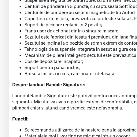
Suspensie integrata pe toate rotile, cu un sistem flex c
Centuri de prindere in 5 puncte, cu captuseala SoftTouch
Centurile de prindere au sistem magnetic de tip Autocli
Copertina extensibila, prevazuta cu protectie solara UP
Suport de picioare reglabil in 2 pozitii;
Frana usor de actionat dintr-o singura miscare;
Sezutul este fabricat din tesaturi premium, din lana fina
Sezutul se inclina la o pozitie de somn extrem de confort
Tehnologia de suspensie integrata in sezut asigura cea 
Mecanism de pliere inteligent: sezutul este prevazut cu 
Cos de depozitare incapator;
Suport pentru pahar inclus;
Borseta inclusa in cos, care poate fi detasata;
Despre landoul Ramble Signature:
Landoul Ramble Signature este potrivit pentru orice anotimp si
siguranta. Micutul va avea o pozitie extrem de confortabila, gr
plimbari chiar si atunci cand vremea este nefavorabila.
Functii:
Se recomanda utilizarea de la nastere pana la aproximati
Materialele moi il vor tine pe micut ca intr-un cocon;