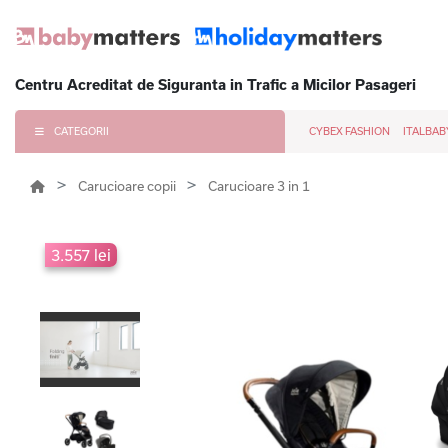
Centru Acreditat de Siguranta in Trafic a Micilor Pasageri
CATEGORII
CYBEX FASHION
ITALBAB
Carucioare copii
Carucioare 3 in 1
3.557 lei