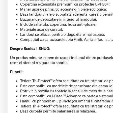
Copertina extensibila premium, cu protectie UPF50+;
Maner usor de prins, cu accente din piele ecologica;
Baza landoului are o suprafata aderenta, care nu permi
Buzunar de depozitare in interiorul landoului;
Include salteluta, copertina, husa anti-ploaie;
Materiale usor de curatat;
Landoul se pliaza, pentru o depozitare mai usoara;
Compatibil cu carucioarele Joie Finiti, Aeria si Tourist,
Despre Scoica I-SNUG:
Un produs minune extrem de usor, fiind unul dintre produsele 
usor, ci ofera si o siguranta sporita.
Functii:
Tetiera Tri-Protect™ ofera securitate cu trei straturi de pr
Este compatibil cu modelele de carucioare din gama Joie
Potrivit in pozitia cu spatele la sensul de mers de la nas
Este compatibil cu i-Base ™ Advance ca parte a sistemul
Hamul cu prindere in 3 puncte (cu umarul si catarama in
Tetiera Tri-Protect™ ofera securitate cu trei straturi de
Baza curbata permite balansarea si relaxarea.