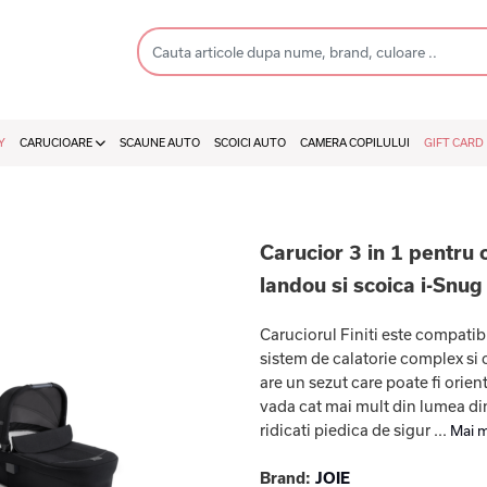
Y
CARUCIOARE
SCAUNE AUTO
SCOICI AUTO
CAMERA COPILULUI
GIFT CARD
Carucior 3 in 1 pentru c
landou si scoica i-Snug
Caruciorul Finiti este compatibi
sistem de calatorie complex si c
are un sezut care poate fi orien
vada cat mai mult din lumea din
ridicati piedica de sigur ...
Mai m
Brand:
JOIE