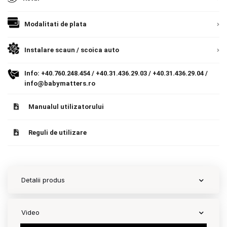
Contact
Modalitati de plata
Instalare scaun / scoica auto
Copyright 2026 BabyMatters
Info:
+40.760.248.454
/
+40.31.436.29.03
/
+40.31.436.29.04
/
info@babymatters.ro
Manualul utilizatorului
Reguli de utilizare
Detalii produs
Video