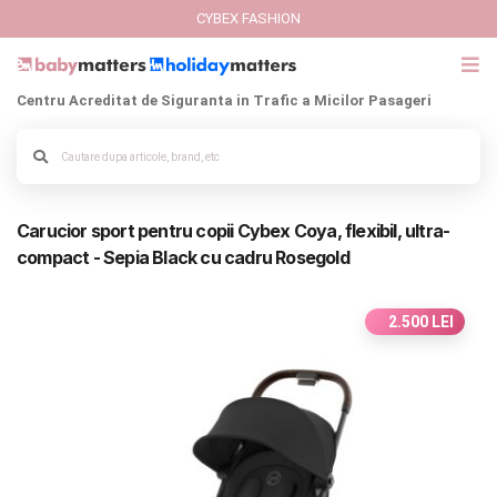
CYBEX FASHION
Centru Acreditat de Siguranta in Trafic a Micilor Pasageri
GIFT CARD
Cybex Fashion
Alege culoarea cadrului
Carucior sport pentru copii Cybex Coya, flexibil, ultra-
Italbaby Collections
compact - Sepia Black cu cadru Rosegold
Branduri
2.500 LEI
CARUCIOARE COPII
SCAUNE AUTO
SCOICI AUTO