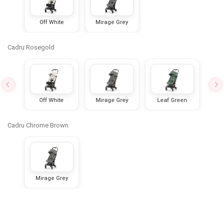
INGRIJIRE PERSONALA
Off White
Mirage Grey
BAIE SI TOALETA
Cadru Rosegold
Informatii companie
Despre noi
ink
Off White
Mirage Grey
Leaf Green
Pe
Blog
Cadru Chrome Brown
Regulament giveaway
Showroom
Depozit
Mirage Grey
Chrome cu detalii negre
3246 lei
Q & A
Branduri
Verde cu detalii negre
5646 lei