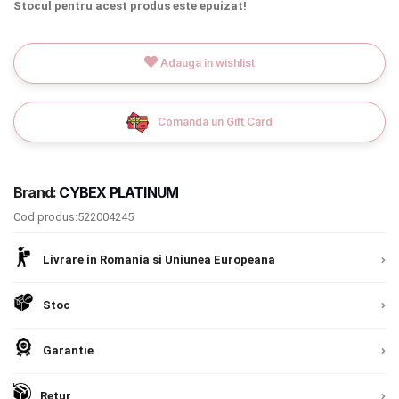
Stocul pentru acest produs este epuizat!
Termeni si conditii
9.305 lei
Politica de confidentialitate
Adauga in wishlist
TVA inclus
Politica de utilizare cookie-uri
Comanda un Gift Card
Adauga in cos
Modalitati de plata
Politica de livrare si retur
Brand:
CYBEX PLATINUM
Formular de retur
Cod produs:522004245
Garantia produselor
Livrare in Romania si Uniunea Europeana
Instalare scaune/scoici auto
Stoc
ANPC
Livrare prin curier in Romania si in Uniunea
Garantie
ANPC SAL
Europeana. Toate comenzile sunt expediate din
Detalii
Romania, direct la client.
Detalii
Retur
SOL