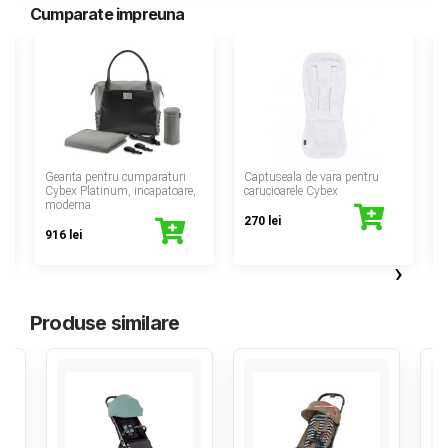
Cumparate impreuna
‹
Geanta pentru cumparaturi
Captuseala de vara pentru
S
Cybex Platinum, incapatoare,
carucioarele Cybex
moderna
e
270 lei
916 lei
›
Produse similare