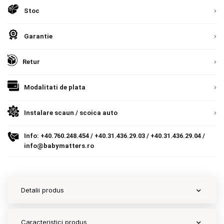
9.305 lei
Stoc
Termeni si conditii
TVA inclus
Politica de confidentialitate
Garantie
Adauga in cos
Politica de utilizare cookie-uri
Retur
Modalitati de plata
Modalitati de plata
Politica de livrare si retur
Instalare scaun / scoica auto
Formular de retur
Info:
+40.760.248.454
/
+40.31.436.29.03
/
+40.31.436.29.04
/
Garantia produselor
info@babymatters.ro
Instalare scaune/scoici auto
ANPC
Detalii produs
ANPC SAL
Caracteristici produs
SOL