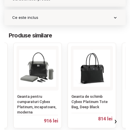
Contact
Ce este inclus
Copyright 2026 BabyMatters
Produse similare
‹
,
Geanta pentru
Geanta de schimb
Ge
cumparaturi Cybex
Cybex Platinum Tote
Cy
Platinum, incapatoare,
Bag, Deep Black
Je
moderna
un
›
814 lei
ei
916 lei