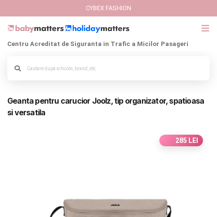
CYBEX FASHION
Centru Acreditat de Siguranta in Trafic a Micilor Pasageri
GIFT CARD
Alege culoarea cadrului
Cybex Fashion
Geanta pentru carucior Joolz, tip organizator, spatioasa
Italbaby Collections
si versatila
Branduri
285 LEI
CARUCIOARE COPII
SCAUNE AUTO
SCOICI AUTO