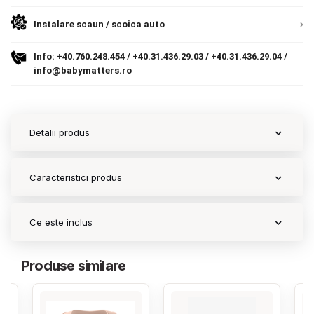
Instalare scaun / scoica auto
Contact
Info:
+40.760.248.454
/
+40.31.436.29.03
/
+40.31.436.29.04
/
info@babymatters.ro
Copyright 2026 BabyMatters
Detalii produs
Caracteristici produs
Ce este inclus
Produse similare