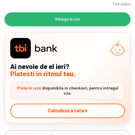
INGRIJIRE PERSONALA
TVA inclus
Adauga in cos
BAIE SI TOALETA
Informatii companie
Despre noi
Ai nevoie de el ieri?
Blog
Platesti in ritmul tau.
Regulament giveaway
Plata in rate
disponibila in checkout, pentru intregul
Showroom
cos.
Chrome cu detalii negre
3246 lei
Depozit
Calculeaza rata
Q & A
Verde cu detalii negre
5646 lei
Livrare prin curier in Romania si in Uniunea
Branduri
Europeana. Toate comenzile sunt expediate din