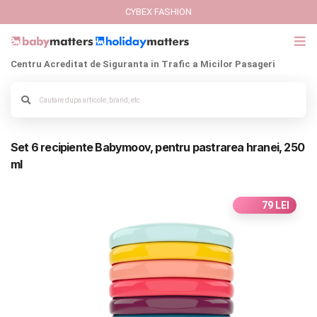
CYBEX FASHION
Centru Acreditat de Siguranta in Trafic a Micilor Pasageri
GIFT CARD
Alege culoarea cadrului
Cybex Fashion
Set 6 recipiente Babymoov, pentru pastrarea hranei, 250
Italbaby Collections
ml
Branduri
79 LEI
CARUCIOARE COPII
SCAUNE AUTO
SCOICI AUTO