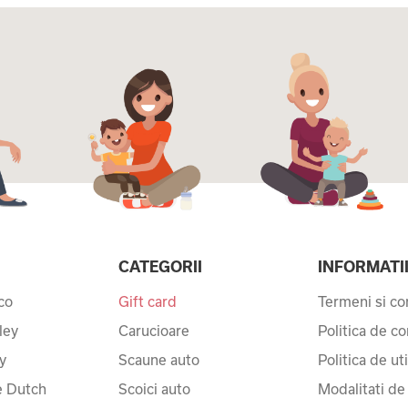
CATEGORII
INFORMATI
co
Gift card
Termeni si con
ley
Carucioare
Politica de co
y
Scaune auto
Politica de ut
le Dutch
Scoici auto
Modalitati de