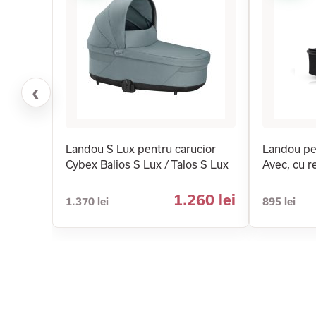
‹
Landou S Lux pentru carucior
Landou pe
Cybex Balios S Lux / Talos S Lux
Avec, cu r
1.260 lei
1.370 lei
895 lei