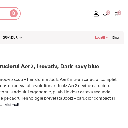
BRANDURI
Locatii
Blog
ruciorul Aer2, inovativ, Dark navy blue
 nou-nascuti – transforma Joolz Aer2 intr-un carucior complet
dus cu adevarat revolutionar: Joolz Aer2 devine caruciorul
torul landoului ergonomic, pliabil in doar cateva secunde,
i de pe cadru.Tehnologie brevetata Joolz – carucior compact si
...
Mai mult