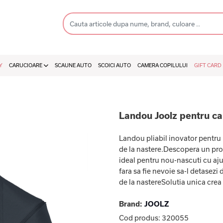
Y
CARUCIOARE
SCAUNE AUTO
SCOICI AUTO
CAMERA COPILULUI
GIFT CARD
Landou Joolz pentru ca
Landou pliabil inovator pentru
de la nastere.Descopera un pro
ideal pentru nou-nascuti cu aju
fara sa fie nevoie sa-l detasez
de la nastereSolutia unica crea 
Brand:
JOOLZ
Cod produs:
320055