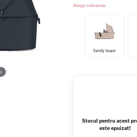
Alege culoarea:
Sandy taupe
m
Stocul pentru acest p
este epuizat!