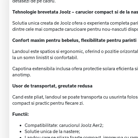
detasezi de pe cadru.
Tehnologie brevetata Joolz – carucior compact si de la na
Solutia unica creata de Joolz ofera o experienta completa parin
dintre cele mai compacte carucioare pentru nou-nascuti disponi
Confort maxim pentru bebelus, flexibilitate pentru parinti
Landoul este spatios si ergonomic, oferind o pozitie orizontal
la un somn linistit si confortabil.
Capotina extensibila inclusa ofera protectie solara eficienta si
anotimp.
Usor de transportat, greutate redusa
Cand este pliat, landoul se poate transporta cu usurinta folo
compact si practic pentru fiecare zi.
Functii:
Compatibilitate: caruciorul Joolz Aer2;
Solutie unica de la nastere;
Landou care se pliaza foarte compact, impreuna cu rama 