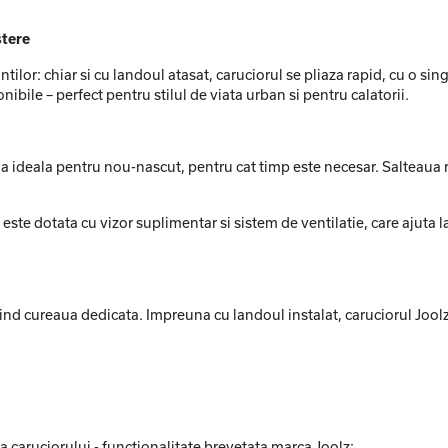
stere
tilor: chiar si cu landoul atasat, caruciorul se pliaza rapid, cu o s
bile – perfect pentru stilul de viata urban si pentru calatorii.
a ideala pentru nou-nascut, pentru cat timp este necesar. Salteaua r
 este dotata cu vizor suplimentar si sistem de ventilatie, care ajuta la
sind cureaua dedicata. Impreuna cu landoul instalat, caruciorul Jool
caruciorului - functionalitate brevetata marca Joolz;