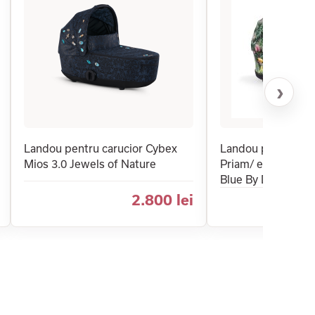
›
Landou pentru carucior Cybex
Landou pentru car
Mios 3.0 Jewels of Nature
Priam/ e-Priam 4.
Blue By Dj Khaled
2.800 lei