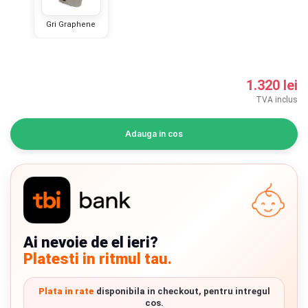
INGRIJIRE PERSONALA
Gri Graphene
BAIE SI TOALETA
1.320 lei
Informatii companie
TVA inclus
Despre noi
Adauga in cos
Blog
Regulament giveaway
Showroom
Ai nevoie de el ieri?
Depozit
Chrome cu detalii negre
3246 lei
Platesti in ritmul tau.
Q & A
Verde cu detalii negre
5646 lei
Plata in rate
disponibila in checkout, pentru intregul
Branduri
cos.