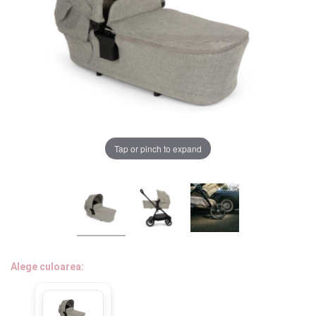
LA PLIMBARE
CAMERA COPILULUI
JUCARII
MARSUPII BEBELUSI
Chrome cu detalii negre
3246 lei
Tap or pinch to expand
LEAGANE COPII
BALANSOARE COPII
Verde cu detalii negre
5646 lei
BABY MONITORS
Alege culoarea cadrului
HRANIRE SI DIVERSIFICARE
Alege culoarea:
CASA SI CURATENIE