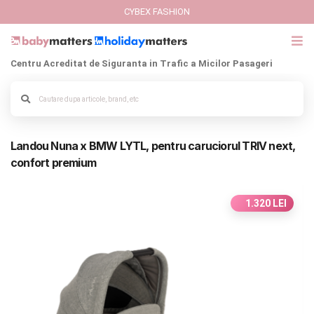
CYBEX FASHION
Centru Acreditat de Siguranta in Trafic a Micilor Pasageri
GIFT CARD
Cybex Fashion
Alege culoarea cadrului
Landou Nuna x BMW LYTL, pentru caruciorul TRIV next,
Italbaby Collections
confort premium
Branduri
1.320 LEI
CARUCIOARE COPII
SCAUNE AUTO
SCOICI AUTO