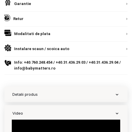
Garantie
Contact
Retur
Copyright 2026 BabyMatters
Modalitati de plata
Instalare scaun / scoica auto
Info:
+40.760.248.454
/
+40.31.436.29.03
/
+40.31.436.29.04
/
info@babymatters.ro
Detalii produs
Video