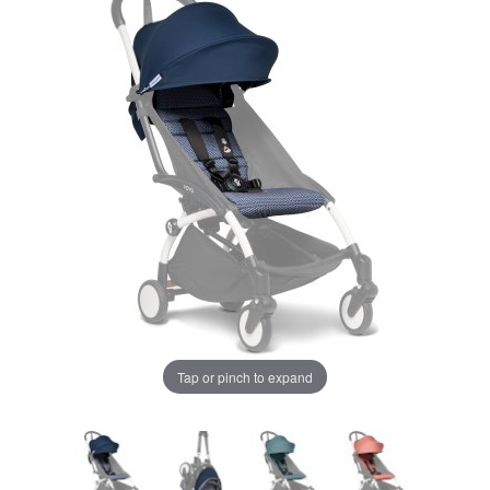
LA PLIMBARE
CAMERA COPILULUI
JUCARII
MARSUPII BEBELUSI
Chrome cu detalii negre
3246 lei
LEAGANE COPII
Verde cu detalii negre
5646 lei
BALANSOARE COPII
BABY MONITORS
Alege culoarea cadrului
Tap or pinch to expand
HRANIRE SI DIVERSIFICARE
CASA SI CURATENIE