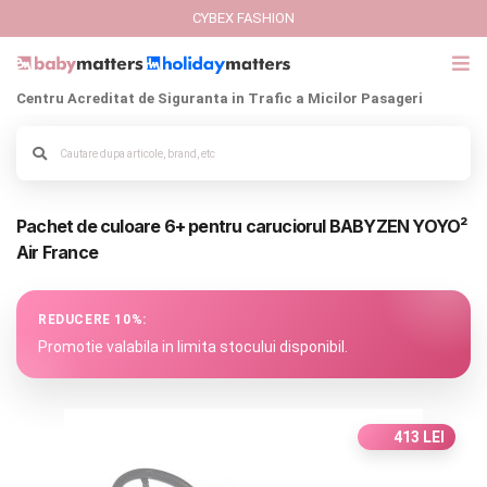
CYBEX FASHION
Centru Acreditat de Siguranta in Trafic a Micilor Pasageri
GIFT CARD
Cybex Fashion
Alege culoarea cadrului
Pachet de culoare 6+ pentru caruciorul BABYZEN YOYO²
Italbaby Collections
Air France
Branduri
REDUCERE 10%:
CARUCIOARE COPII
Promotie valabila in limita stocului disponibil.
SCAUNE AUTO
413 LEI
SCOICI AUTO