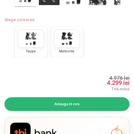
INGRIJIRE PERSONALA
BAIE SI TOALETA
Alege culoarea:
Informatii companie
Taupe
Meteorite
Despre noi
Blog
4.976 lei
Regulament giveaway
4.299 lei
TVA inclus
Showroom
Adauga in cos
Depozit
Chrome cu detalii negre
3246 lei
Q & A
Branduri