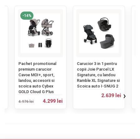
-14%
‹
u
Pachet promotional
Carucior 3 in 1 pentru
Ca
premium carucior
copii Joie Parcel LX
co
Cavoe MOI+, sport,
Signature, cu landou
Co
landou, accesorii si
Ramble XL Signature si
sc
scoica auto Cybex
Scoica auto I-SNUG 2
Pl
ei
GOLD Cloud G Plus
›
2.639 lei
4.
4.299 lei
4.976 lei