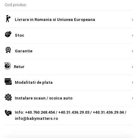
Cod produs:
Livrare prin curier in Romania si in Uniunea
Contact
Europeana. Toate comenzile sunt expediate din
Detalii
Livrare in Romania si Uniunea Europeana
Romania, direct la client.
Detalii
Copyright 2026 BabyMatters
Stoc
Garantie
Retur
Modalitati de plata
Instalare scaun / scoica auto
Info:
+40.760.248.454
/
+40.31.436.29.03
/
+40.31.436.29.04
/
info@babymatters.ro