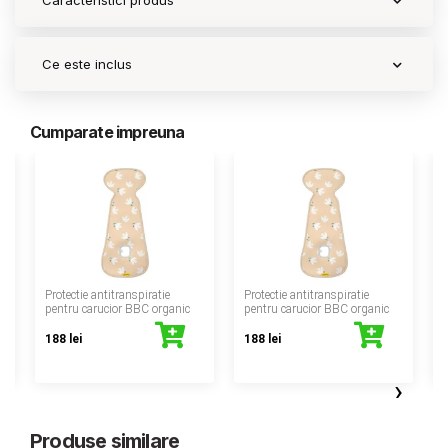
Caracteristici produs
Ce este inclus
Cumparate impreuna
‹
Protectie antitranspiratie
Protectie antitranspiratie
P
pentru carucior BBC organic
pentru carucior BBC organic
188 lei
188 lei
›
Produse similare