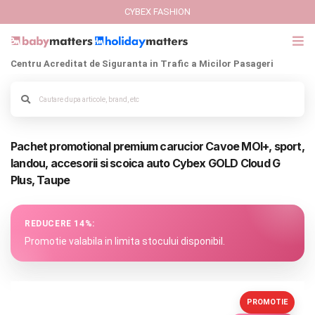
CYBEX FASHION
Centru Acreditat de Siguranta in Trafic a Micilor Pasageri
GIFT CARD
Cybex Fashion
Pachet promotional premium carucior Cavoe MOI+, sport,
Alege culoarea cadrului
Italbaby Collections
landou, accesorii si scoica auto Cybex GOLD Cloud G
Plus, Taupe
Branduri
CARUCIOARE COPII
REDUCERE 14%:
Promotie valabila in limita stocului disponibil.
SCAUNE AUTO
SCOICI AUTO
PROMOTIE