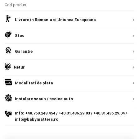
Cod produs:
Livrare prin curier in Romania si in Uniunea
Contact
Europeana. Toate comenzile sunt expediate din
Detalii
Livrare in Romania si Uniunea Europeana
Romania, direct la client.
Detalii
Copyright 2026 BabyMatters
Stoc
Garantie
Retur
Modalitati de plata
Instalare scaun / scoica auto
Info:
+40.760.248.454
/
+40.31.436.29.03
/
+40.31.436.29.04
/
info@babymatters.ro