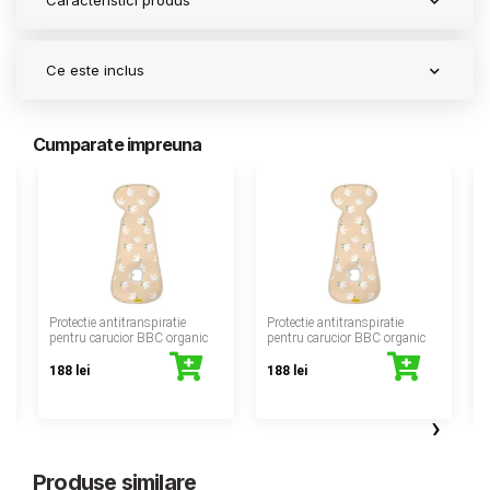
Caracteristici produs
Ce este inclus
Cumparate impreuna
‹
Protectie antitranspiratie
Protectie antitranspiratie
P
pentru carucior BBC organic
pentru carucior BBC organic
188 lei
188 lei
›
Produse similare