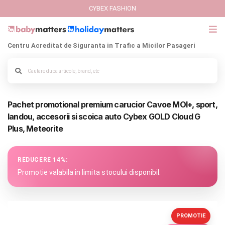
CYBEX FASHION
Centru Acreditat de Siguranta in Trafic a Micilor Pasageri
GIFT CARD
Cybex Fashion
Pachet promotional premium carucior Cavoe MOI+, sport,
Alege culoarea cadrului
Italbaby Collections
landou, accesorii si scoica auto Cybex GOLD Cloud G
Plus, Meteorite
Branduri
CARUCIOARE COPII
REDUCERE 14%:
Promotie valabila in limita stocului disponibil.
SCAUNE AUTO
SCOICI AUTO
PROMOTIE