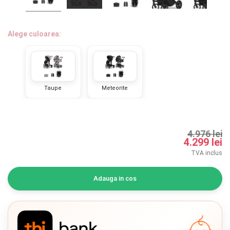
INGRIJIRE PERSONALA
BAIE SI TOALETA
Alege culoarea:
Informatii companie
Taupe
Meteorite
Despre noi
Blog
4.976 lei
Regulament giveaway
4.299 lei
TVA inclus
Showroom
Adauga in cos
Depozit
Chrome cu detalii negre
3246 lei
Q & A
Branduri