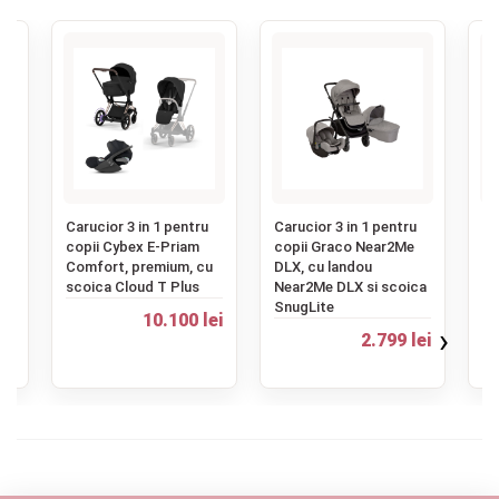
‹
u
Carucior 3 in 1 pentru
Carucior 3 in 1 pentru
Ca
copii Cybex E-Priam
copii Graco Near2Me
co
Comfort, premium, cu
DLX, cu landou
Si
scoica Cloud T Plus
Near2Me DLX si scoica
mu
SnugLite
la
ei
10.100 lei
sc
›
2.799 lei