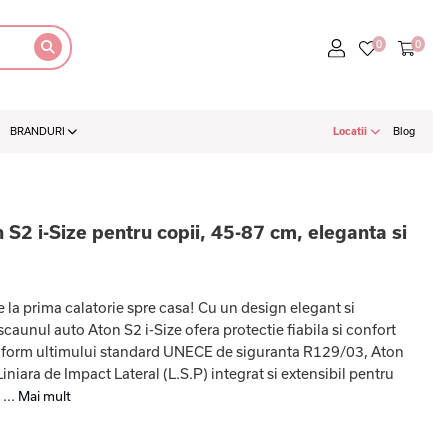
BRANDURI
Locatii
Blog
S2 i-Size pentru copii, 45-87 cm, eleganta si
e la prima calatorie spre casa! Cu un design elegant si
caunul auto Aton S2 i-Size ofera protectie fiabila si confort
onform ultimului standard UNECE de siguranta R129/03, Aton
iniara de Impact Lateral (L.S.P) integrat si extensibil pentru
...
Mai mult