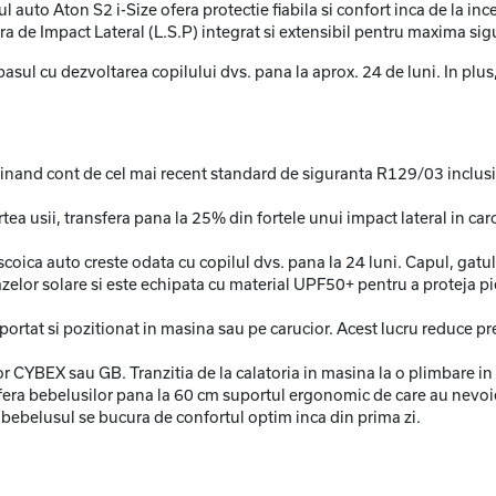
l auto Aton S2 i-Size ofera protectie fiabila si confort inca de la
a de Impact Lateral (L.S.P) integrat si extensibil pentru maxima sigu
a pasul cu dezvoltarea copilului dvs. pana la aprox. 24 de luni. In plu
tinand cont de cel mai recent standard de siguranta R129/03 inclusiv
artea usii, transfera pana la 25% din fortele unui impact lateral in c
i, scoica auto creste odata cu copilul dvs. pana la 24 luni. Capul, gat
zelor solare si este echipata cu material UPF50+ pentru a proteja pie
ortat si pozitionat in masina sau pe carucior. Acest lucru reduce pre
or CYBEX sau GB. Tranzitia de la calatoria in masina la o plimbare in 
 ofera bebelusilor pana la 60 cm suportul ergonomic de care au nevoi
ca bebelusul se bucura de confortul optim inca din prima zi.