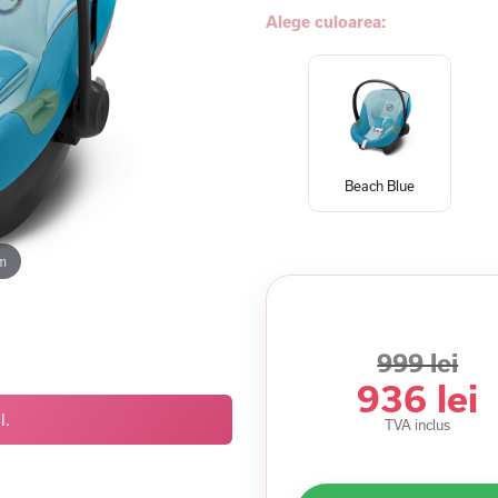
Alege culoarea:
Beach Blue
m
999 lei
936 lei
l.
TVA inclus