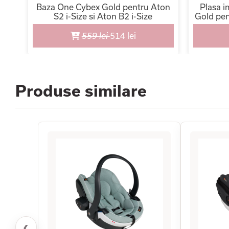
e
Baza One Cybex Gold pentru Aton
Plasa i
S2 i-Size si Aton B2 i-Size
Gold pen
559 lei
514 lei
Produse similare
‹