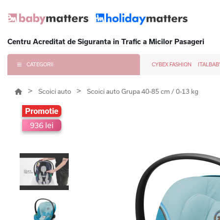
Centru Acreditat de Siguranta in Trafic a Micilor Pasageri
CATEGORII
CYBEX FASHION
ITALBAB
Scoici auto
Scoici auto Grupa 40-85 cm / 0-13 kg
Promotie
936 lei