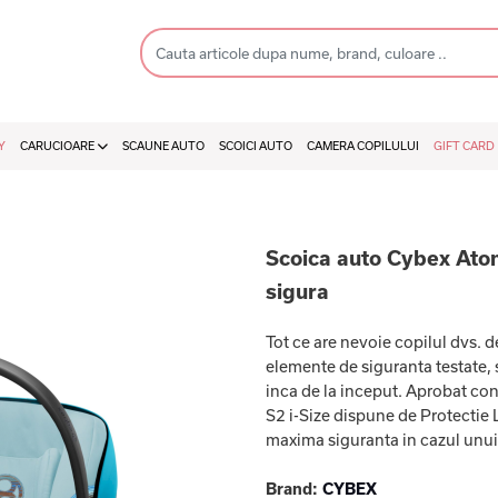
Y
CARUCIOARE
SCAUNE AUTO
SCOICI AUTO
CAMERA COPILULUI
GIFT CARD
Scoica auto Cybex Aton 
sigura
Tot ce are nevoie copilul dvs. d
elemente de siguranta testate, s
inca de la inceput. Aprobat c
S2 i-Size dispune de Protectie L
maxima siguranta in cazul unui 
Brand:
CYBEX