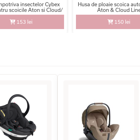
mpotriva insectelor Cybex
Husa de ploaie scoica au
tru scoicile Aton si Cloud/
Aton & Cloud Lin
Black
153 lei
150 lei