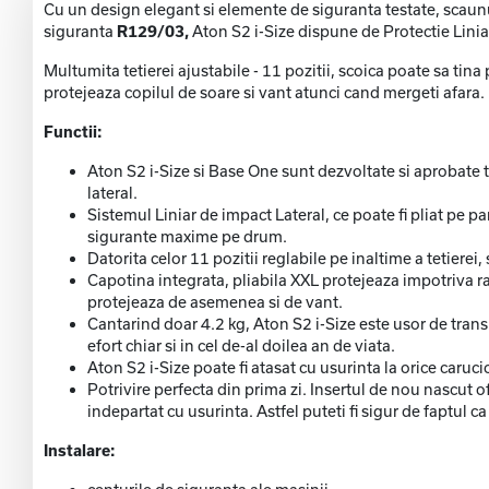
Cu un design elegant si elemente de siguranta testate, scaunu
siguranta
R129/03,
Aton S2 i-Size dispune de Protectie Liniar
Multumita tetierei ajustabile - 11 pozitii, scoica poate sa tin
protejeaza copilul de soare si vant atunci cand mergeti afara.
Functii:
Aton S2 i-Size si Base One sunt dezvoltate si aprobate 
lateral.
Sistemul Liniar de impact Lateral, ce poate fi pliat pe p
sigurante maxime pe drum.
Datorita celor 11 pozitii reglabile pe inaltime a tetiere
Capotina integrata, pliabila XXL protejeaza impotriva ra
protejeaza de asemenea si de vant.
Cantarind doar 4.2 kg, Aton S2 i-Size este usor de transp
efort chiar si in cel de-al doilea an de viata.
Aton S2 i-Size poate fi atasat cu usurinta la orice caruci
Potrivire perfecta din prima zi. Insertul de nou nascut
indepartat cu usurinta. Astfel puteti fi sigur de faptul 
Instalare: