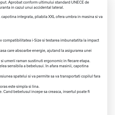
 inceput. Aprobat conform ultimului standard UNECE de
ranta in cazul unui accidental lateral.
s, capotina integrata, pliabila XXL ofera umbra in masina si va
 compatibilitatea i-Size si testarea imbunatatita la impact
arcasa care absoarbe energie, ajutand la asigurarea unei
ul si umerii raman sustinuti ergonomic in fiecare etapa.
lea sensibila a bebelusui. In afara masinii, capotina
siunea spatelui si va permite sa va transportati copilul fara
oras este simpla si lina.
e. Cand bebelusul incepe sa creasca, insertul poate fi