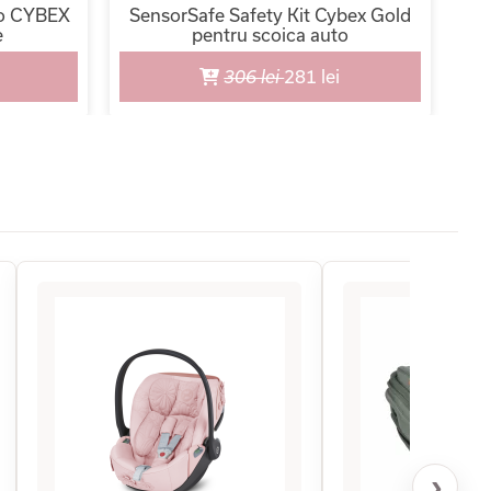
to CYBEX
SensorSafe Safety Kit Cybex Gold
S
e
pentru scoica auto
306 lei
281 lei
›