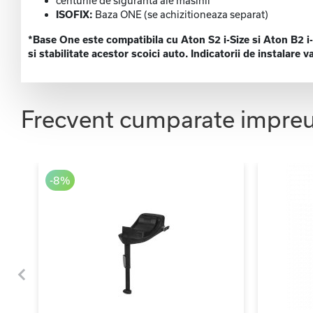
centurile de siguranta ale masinii
ISOFIX:
Baza ONE (se achizitioneaza separat)
*Base One este compatibila cu Aton S2 i-Size si Aton B2 i-S
si stabilitate acestor scoici auto. Indicatorii de instalar
Frecvent cumparate impre
-8%