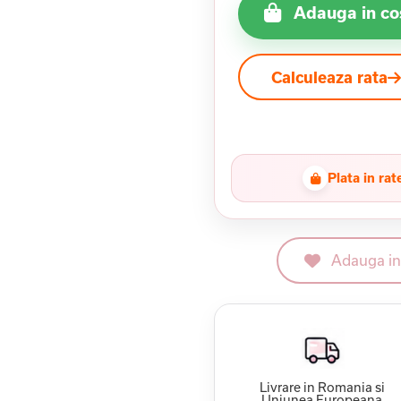
Adauga in co
Calculeaza rata
Plata in rat
Adauga in 
Livrare in Romania si
Uniunea Europeana