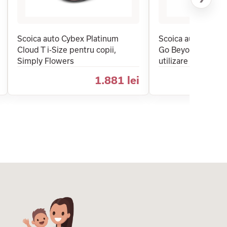
Scoica auto Cybex Platinum
Scoica auto pentru
Cloud T i-Size pentru copii,
Go Beyond 2, certi
Simply Flowers
utilizare in avion, 
1.881 lei