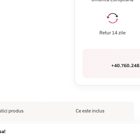
Retur 14 zile
+40.760.248
stici produs
Ce este inclus
asa!