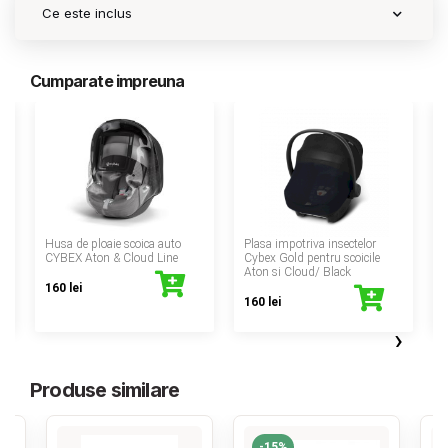
Ce este inclus
Cumparate impreuna
‹
ca
Husa de ploaie scoica auto
Plasa impotriva insectelor
CYBEX Aton & Cloud Line
Cybex Gold pentru scoicile
Aton si Cloud/ Black
160 lei
160 lei
›
Produse similare
-15%