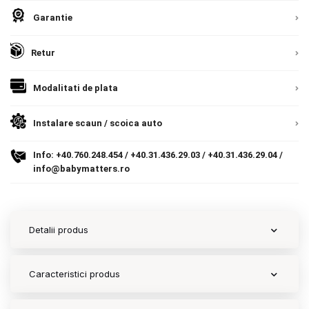
Garantie
Contact
Retur
Copyright 2026 BabyMatters
Modalitati de plata
Instalare scaun / scoica auto
Info:
+40.760.248.454
/
+40.31.436.29.03
/
+40.31.436.29.04
/
info@babymatters.ro
Detalii produs
Caracteristici produs