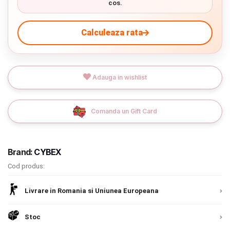
cos.
Termeni si conditii
9.305 lei
Calculeaza rata
Politica de confidentialitate
TVA inclus
Politica de utilizare cookie-uri
Adauga in cos
Adauga in wishlist
Modalitati de plata
Politica de livrare si retur
Livrare prin curier in Romania si in Uniunea
Comanda un Gift Card
Europeana. Toate comenzile sunt expediate din
Formular de retur
Detalii
Romania, direct la client.
Detalii
Garantia produselor
Brand:
CYBEX
Instalare scaune/scoici auto
Cod produs:
ANPC
Livrare in Romania si Uniunea Europeana
ANPC SAL
Stoc
SOL