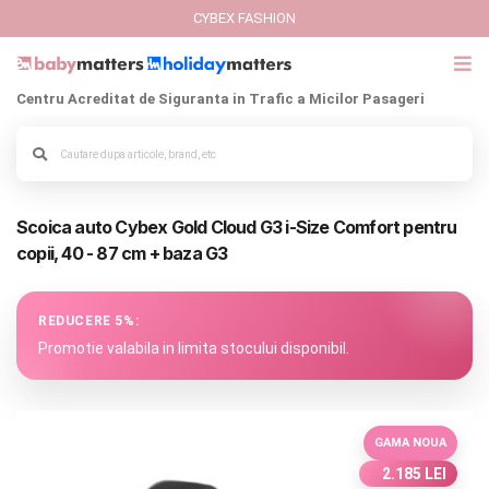
CYBEX FASHION
Centru Acreditat de Siguranta in Trafic a Micilor Pasageri
GIFT CARD
Cybex Fashion
Alege culoarea cadrului
Scoica auto Cybex Gold Cloud G3 i-Size Comfort pentru
Italbaby Collections
copii, 40 - 87 cm + baza G3
Branduri
REDUCERE 5%:
CARUCIOARE COPII
Promotie valabila in limita stocului disponibil.
SCAUNE AUTO
GAMA NOUA
SCOICI AUTO
2.185 LEI