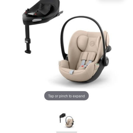
LA PLIMBARE
CAMERA COPILULUI
JUCARII
MARSUPII BEBELUSI
Chrome cu detalii negre
3246 lei
LEAGANE COPII
Verde cu detalii negre
BALANSOARE COPII
5646 lei
BABY MONITORS
Tap or pinch to expand
Alege culoarea cadrului
HRANIRE SI DIVERSIFICARE
CASA SI CURATENIE