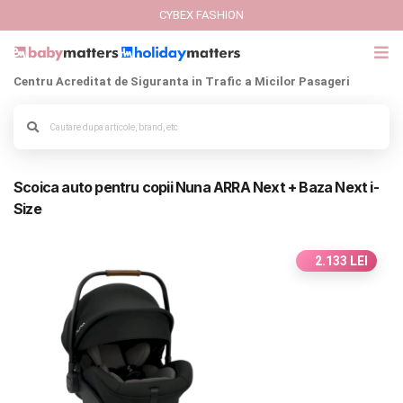
CYBEX FASHION
Centru Acreditat de Siguranta in Trafic a Micilor Pasageri
GIFT CARD
Cybex Fashion
Alege culoarea cadrului
Scoica auto pentru copii Nuna ARRA Next + Baza Next i-
Italbaby Collections
Size
Branduri
2.133 LEI
CARUCIOARE COPII
SCAUNE AUTO
SCOICI AUTO