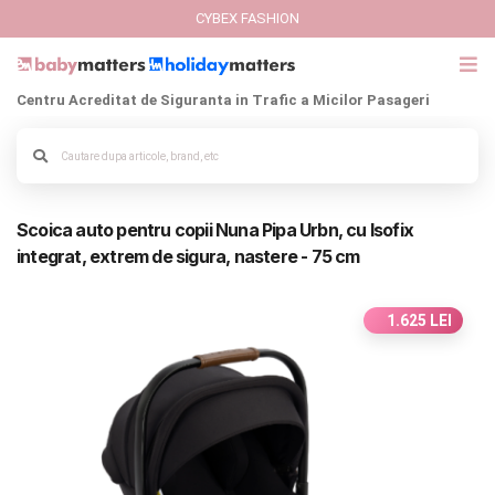
CYBEX FASHION
Centru Acreditat de Siguranta in Trafic a Micilor Pasageri
GIFT CARD
Cybex Fashion
Alege culoarea cadrului
Scoica auto pentru copii Nuna Pipa Urbn, cu Isofix
Italbaby Collections
integrat, extrem de sigura, nastere - 75 cm
Branduri
1.625 LEI
CARUCIOARE COPII
SCAUNE AUTO
SCOICI AUTO