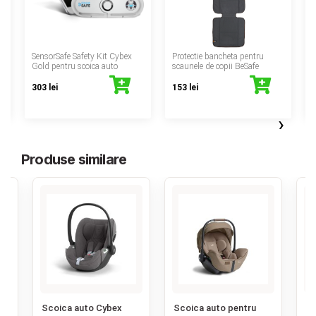
‹
SensorSafe Safety Kit Cybex
Protectie bancheta pentru
P
Gold pentru scoica auto
scaunele de copii BeSafe
303 lei
153 lei
›
Produse similare
‹
Scoica auto Cybex
Scoica auto pentru
Sc