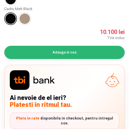
INGRIJIRE PERSONALA
Cadru Matt Black
BAIE SI TOALETA
10.100 lei
Informatii companie
TVA inclus
Despre noi
Adauga in cos
Blog
Regulament giveaway
Showroom
Ai nevoie de el ieri?
Depozit
Platesti in ritmul tau.
Chrome cu detalii negre
3246 lei
Q & A
Plata in rate
disponibila in checkout, pentru intregul
Verde cu detalii negre
5646 lei
cos.
Branduri