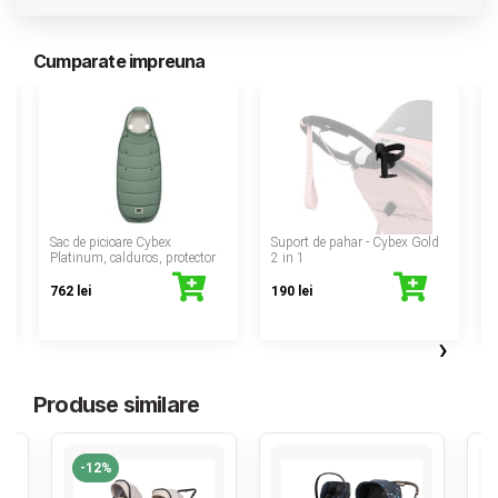
Cumparate impreuna
‹
Sac de picioare Cybex
Suport de pahar - Cybex Gold
Platinum, calduros, protector
2 in 1
762 lei
190 lei
›
Produse similare
-12%