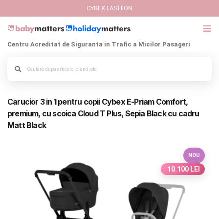
CYBEX FASHION
Centru Acreditat de Siguranta in Trafic a Micilor Pasageri
GIFT CARD
Cybex Fashion
Alege culoarea cadrului
Carucior 3 in 1 pentru copii Cybex E-Priam Comfort,
Italbaby Collections
premium, cu scoica Cloud T Plus, Sepia Black cu cadru
Matt Black
Branduri
CARUCIOARE COPII
NOU
10.100 LEI
SCAUNE AUTO
SCOICI AUTO