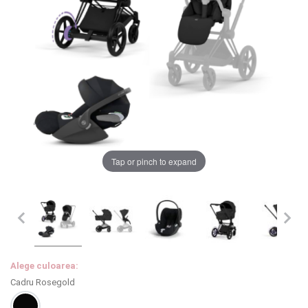
LA PLIMBARE
CAMERA COPILULUI
JUCARII
MARSUPII BEBELUSI
Chrome cu detalii negre
3246 lei
LEAGANE COPII
Tap or pinch to expand
Verde cu detalii negre
5646 lei
BALANSOARE COPII
BABY MONITORS
Alege culoarea cadrului
HRANIRE SI DIVERSIFICARE
Alege culoarea:
Cadru Rosegold
CASA SI CURATENIE