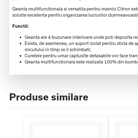
Geanta multifunctionala si versatila pentru mamici Citron est
solutie excelenta pentru organizarea lucrurilor dumneavoastra 
Functii:
Geanta are 4 buzunare interioare unde poti depozita reci
Exista, de asemenea, un suport izolat pentru sticla de a
micutului in timp ce il schimbati;
Curelele pentru umar captusite detasabile vor face trans
Geanta multifunctionala este realizata 100% din bumba
Produse similare