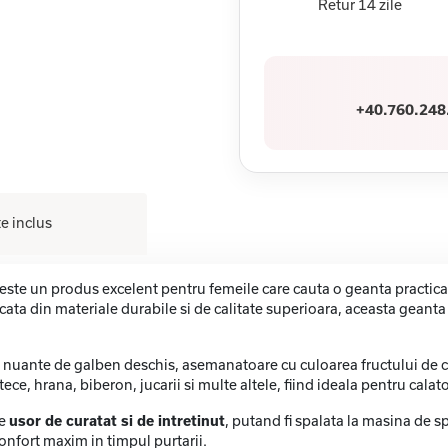
Retur 14 zile
+40.760.248
e inclus
este un produs excelent pentru femeile care cauta o geanta practica 
bricata din materiale durabile si de calitate superioara, aceasta gea
 in nuante de galben deschis, asemanatoare cu culoarea fructului de c
ce, hrana, biberon, jucarii si multe altele, fiind ideala pentru calator
te
usor de curatat si de intretinut
, putand fi spalata la masina de 
confort maxim in timpul purtarii.