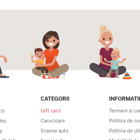
CATEGORII
INFORMATI
co
Gift card
Termeni si con
ley
Carucioare
Politica de co
y
Scaune auto
Politica de ut