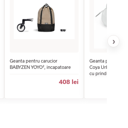
›
Geanta pentru carucior
Geanta pentru pari
BABYZEN YOYO², incapatoare
Coya Urban Mobilit
cu prindere pe cu
408 lei