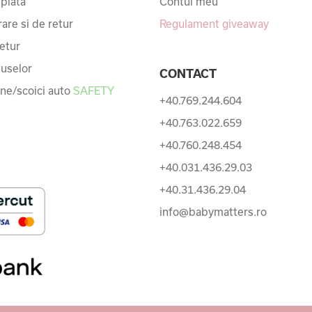
 plata
Contul meu
rare si de retur
Regulament giveaway
etur
uselor
CONTACT
une/scoici auto
SAFETY
+40.769.244.604
+40.763.022.659
+40.760.248.454
+40.031.436.29.03
+40.31.436.29.04
info@babymatters.ro