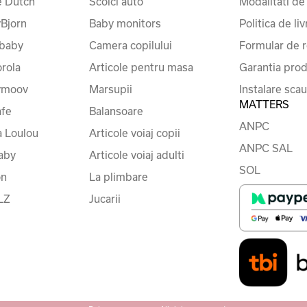
le Dutch
Scoici auto
Modalitati de
Bjorn
Baby monitors
Politica de liv
baby
Camera copilului
Formular de r
rola
Articole pentru masa
Garantia prod
ymoov
Marsupii
Instalare sca
MATTERS
fe
Balansoare
ANPC
a Loulou
Articole voiaj copii
ANPC SAL
baby
Articole voiaj adulti
SOL
on
La plimbare
LZ
Jucarii