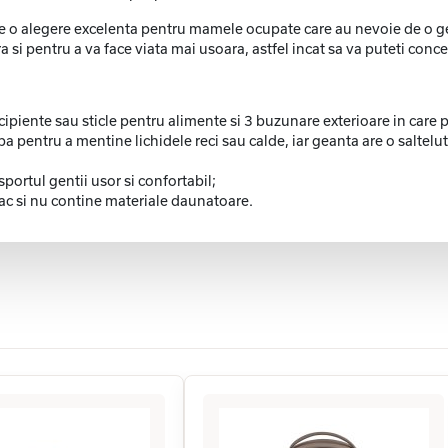
e o alegere excelenta pentru mamele ocupate care au nevoie de o gean
si pentru a va face viata mai usoara, astfel incat sa va puteti conc
piente sau sticle pentru alimente si 3 buzunare exterioare in care p
pa pentru a mentine lichidele reci sau calde, iar geanta are o saltel
portul gentii usor si confortabil;
c si nu contine materiale daunatoare.