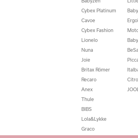
Babyzen
Litt
Cybex Platinum
Baby
Cavoe
Ergo
Cybex Fashion
Moto
Lionelo
Bab
Nuna
BeSa
Joie
Picc
Britax Römer
Ital
Recaro
Citr
Anex
JOO
Thule
BIBS
Lola&Lykke
Graco