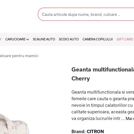
Y
CARUCIOARE
SCAUNE AUTO
SCOICI AUTO
CAMERA COPILULUI
GIFT CARD
atoare pentru mamici
Geanta multifunctionala
Cherry
Geanta multifunctionala si ver
femeile care cauta o geanta pra
nevoie in timpul calatoriilor cu
calitate superioara, aceasta g
va organiza lucrurile intr ...
Mai 
Brand:
CITRON