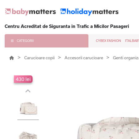
Centru Acreditat de Siguranta in Trafic a Micilor Pasageri
CATEGORII
CYBEX FASHION
ITALBAB
Carucioare copii
Accesorii carucioare
Genti organiz
430 lei