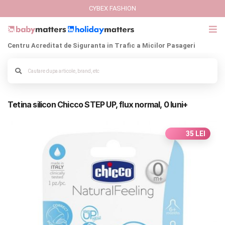
CYBEX FASHION
Centru Acreditat de Siguranta in Trafic a Micilor Pasageri
GIFT CARD
Alege culoarea cadrului
Cybex Fashion
Tetina silicon Chicco STEP UP, flux normal, 0 luni+
Italbaby Collections
Branduri
35 LEI
CARUCIOARE COPII
SCAUNE AUTO
SCOICI AUTO