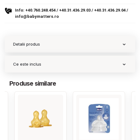
Info:
+40.760.248.454
/
+40.31.436.29.03
/
+40.31.436.29.04
/
Contact
info@babymatters.ro
Copyright 2026 BabyMatters
Detalii produs
Ce este inclus
Produse similare
‹