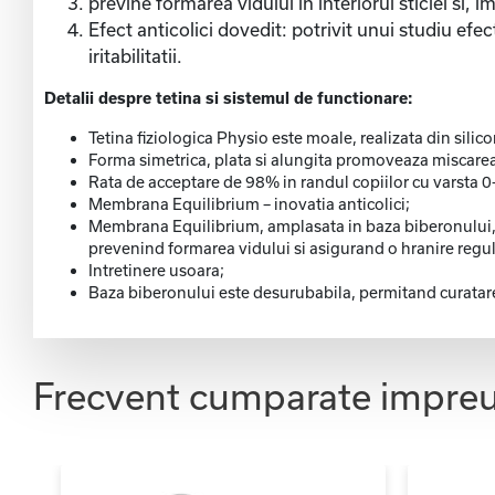
previne formarea vidului in interiorul sticlei si, im
Efect anticolici dovedit: potrivit unui studiu efe
iritabilitatii.
Detalii despre tetina si sistemul de functionare:
Tetina fiziologica Physio este moale, realizata din silic
Forma simetrica, plata si alungita promoveaza miscarea n
Rata de acceptare de 98% in randul copiilor cu varsta 0–
Membrana Equilibrium – inovatia anticolici;
Membrana Equilibrium, amplasata in baza biberonului, ac
prevenind formarea vidului si asigurand o hranire regul
Intretinere usoara;
Baza biberonului este desurubabila, permitand curatarea
Frecvent cumparate impre