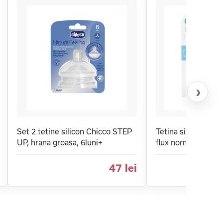
›
Set 2 tetine silicon Chicco STEP
Tetina silicon Chi
UP, hrana groasa, 6luni+
flux normal, 0 luni
47 lei