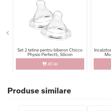
EP
Set 2 tetine pentru biberon Chicco
Incalzit
Physio Perfect5, Silicon
Moo
45 lei
Produse similare