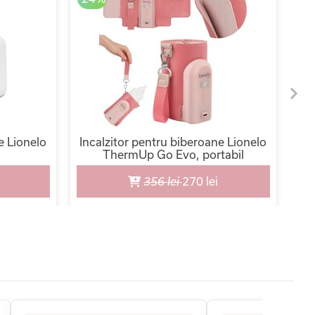
e Lionelo
Incalzitor pentru biberoane Lionelo
Inc
ThermUp Go Evo, portabil
356 lei
270 lei