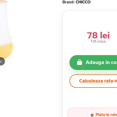
Brand:
CHICCO
78 lei
TVA inclus
m
Adauga in co
Calculeaza rata
Plata in rat