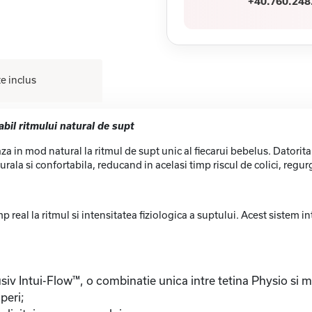
+40.760.248
e inclus
abil ritmului natural de supt
za in mod natural la ritmul de supt unic al fiecarui bebelus. Datori
ala si confortabila, reducand in acelasi timp riscul de colici, regurgit
 real la ritmul si intensitatea fiziologica a suptului. Acest sistem in
usiv Intui-Flow™, o combinatie unica intre tetina Physio si
peri;