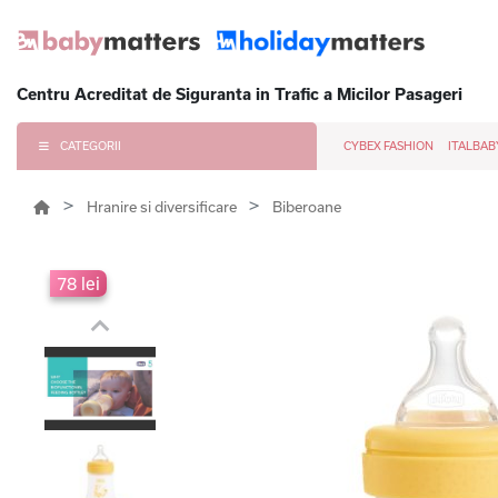
Centru Acreditat de Siguranta in Trafic a Micilor Pasageri
CATEGORII
CYBEX FASHION
ITALBAB
Hranire si diversificare
Biberoane
78 lei