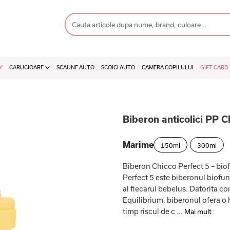
Y
CARUCIOARE
SCAUNE AUTO
SCOICI AUTO
CAMERA COPILULUI
GIFT CARD
Biberon anticolici PP C
Marime
150ml
300ml
Biberon Chicco Perfect 5 – biof
Perfect 5 este biberonul biofun
al fiecarui bebelus. Datorita c
Equilibrium, biberonul ofera o 
timp riscul de c ...
Mai mult