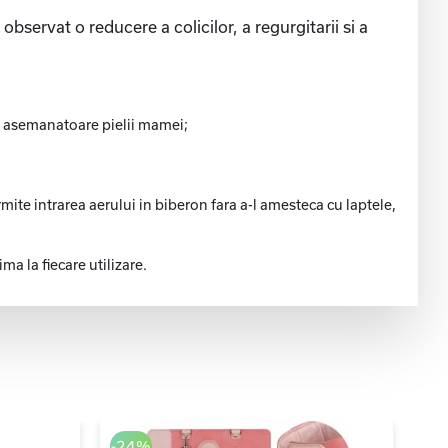
bservat o reducere a colicilor, a regurgitarii si a
ala asemanatoare pielii mamei;
ite intrarea aerului in biberon fara a-l amesteca cu laptele,
a la fiecare utilizare.
-24%
-3