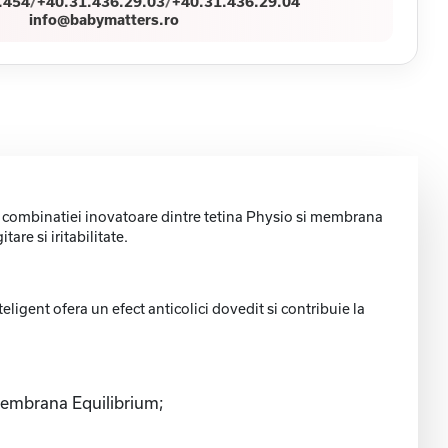
.454
/
+40.31.436.29.03
/
+40.31.436.29.04
info@babymatters.ro
ta combinatiei inovatoare dintre tetina Physio si membrana
are si iritabilitate.
teligent ofera un efect anticolici dovedit si contribuie la
 membrana Equilibrium;