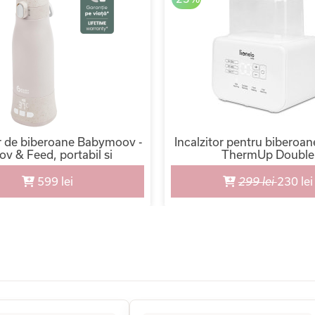
or de biberoane Babymoov -
Incalzitor pentru biberoan
v & Feed, portabil si
ThermUp Double
reincarcabil
599 lei
299 lei
230 lei