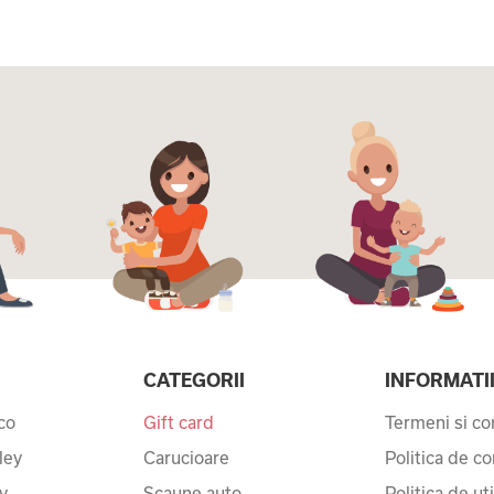
CATEGORII
INFORMATI
co
Gift card
Termeni si con
ley
Carucioare
Politica de co
y
Scaune auto
Politica de ut