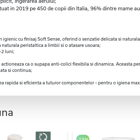
plicit, ingerarea aerului;
ctuat in 2019 pe 450 de copii din Italia, 96% dintre mame au o
on igienic cu finisaj Soft Sense, oferind o senzatie delicata si natur
aturala peristaltica a limbii si o atasare usoara;
2 luni;
tioneaza ca o supapa anti-colici flexibila si dinamica. Aceasta perm
ata si continua;
 rapida si eficienta a tuturor componentelor – pentru o igiena maxim
una
-23%