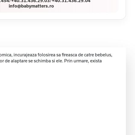
.454
/
+40.31.436.29.03
/
+40.31.436.29.04
info@babymatters.ro
mica, incurajeaza folosirea sa fireasca de catre bebelus,
lor de alaptare se schimba si ele. Prin urmare, exista