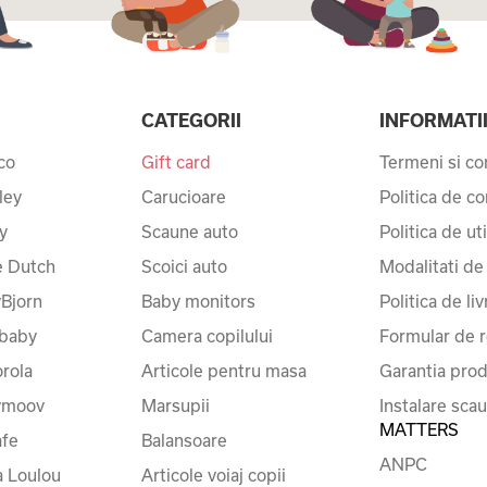
CATEGORII
INFORMATI
co
Gift card
Termeni si con
ley
Carucioare
Politica de co
y
Scaune auto
Politica de ut
le Dutch
Scoici auto
Modalitati de
Bjorn
Baby monitors
Politica de liv
baby
Camera copilului
Formular de r
rola
Articole pentru masa
Garantia prod
ymoov
Marsupii
Instalare sca
MATTERS
fe
Balansoare
ANPC
a Loulou
Articole voiaj copii