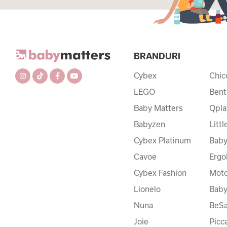
BRANDURI
Cybex
Chic
LEGO
Bent
Baby Matters
Qpla
Babyzen
Litt
Cybex Platinum
Baby
Cavoe
Ergo
Cybex Fashion
Moto
Lionelo
Bab
Nuna
BeSa
Joie
Picc