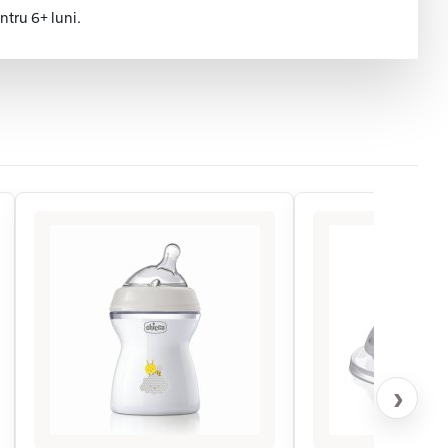
ntru 6+ luni.
›