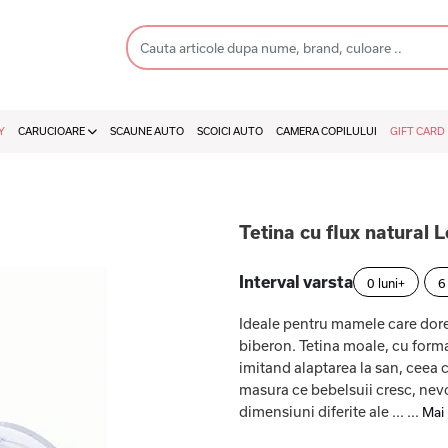
Y
CARUCIOARE
SCAUNE AUTO
SCOICI AUTO
CAMERA COPILULUI
GIFT CARD
Tetina cu flux natural 
Interval varsta
0 luni+
6
Ideale pentru mamele care dore
biberon. Tetina moale, cu forma
imitand alaptarea la san, ceea ce
masura ce bebelsuii cresc, nevoi
dimensiuni diferite ale ... ...
Mai