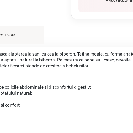
+40.760.248
e inclus
a alaptarea la san, cu cea la biberon. Tetina moale, cu forma anato
la alaptatul natural la biberon. Pe masura ce bebelsuii cresc, nevoile 
telor fiecarei pioade de crestere a bebelusilor.
e colicile abdominale si disconfortul digestiv;
ptatului natural;
si confort;