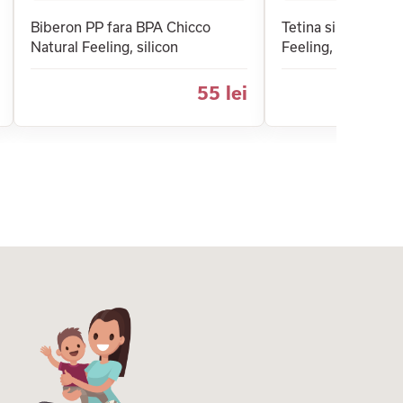
Biberon PP fara BPA Chicco
Tetina silicon Chic
Natural Feeling, silicon
Feeling, flux mediu
55 lei