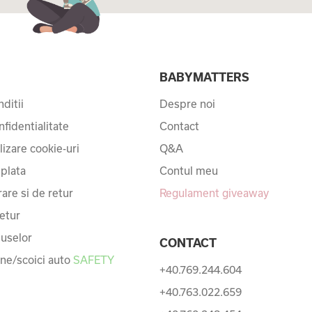
I
BABYMATTERS
ditii
Despre noi
nfidentialitate
Contact
ilizare cookie-uri
Q&A
 plata
Contul meu
rare si de retur
Regulament giveaway
etur
uselor
CONTACT
une/scoici auto
SAFETY
+40.769.244.604
+40.763.022.659