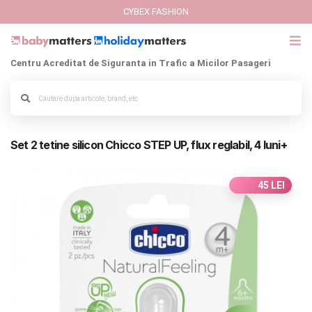
CYBEX FASHION
Centru Acreditat de Siguranta in Trafic a Micilor Pasageri
GIFT CARD
Alege culoarea cadrului
Cybex Fashion
Set 2 tetine silicon Chicco STEP UP, flux reglabil, 4 luni+
Italbaby Collections
Branduri
45 LEI
CARUCIOARE COPII
SCAUNE AUTO
SCOICI AUTO