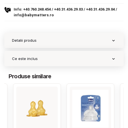
Info:
+40.760.248.454
/
+40.31.436.29.03
/
+40.31.436.29.04
/
Contact
info@babymatters.ro
Copyright 2026 BabyMatters
Detalii produs
Ce este inclus
Produse similare
‹