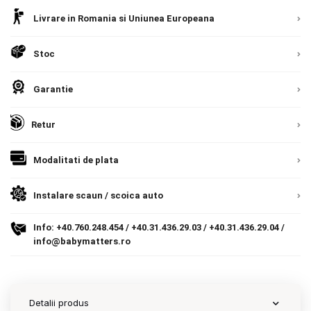
Detalii
Romania, direct la client.
Detalii
Livrare in Romania si Uniunea Europeana
Contact
Stoc
Copyright 2026 BabyMatters
Garantie
Retur
Modalitati de plata
Instalare scaun / scoica auto
Info:
+40.760.248.454
/
+40.31.436.29.03
/
+40.31.436.29.04
/
info@babymatters.ro
Detalii produs