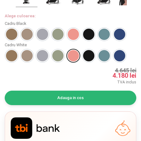
INGRIJIRE PERSONALA
Alege culoarea:
BAIE SI TOALETA
Cadru Black
Informatii companie
Cadru White
Despre noi
4.645 lei
Blog
4.180 lei
TVA inclus
Regulament giveaway
Showroom
Adauga in cos
Depozit
Chrome cu detalii negre
3246 lei
Q & A
Branduri
Verde cu detalii negre
5646 lei