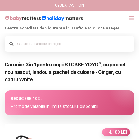
CYBEX FASHION
Centru Acreditat de Siguranta in Trafic a Micilor Pasageri
GIFT CARD
Cybex Fashion
Alege culoarea cadrului
Carucior 3 in 1 pentru copii STOKKE YOYO³, cu pachet
Italbaby Collections
nou nascut, landou si pachet de culoare - Ginger, cu
cadru White
Branduri
CARUCIOARE COPII
REDUCERE 10%:
Promotie valabila in limita stocului disponibil.
SCAUNE AUTO
SCOICI AUTO
4.180 LEI