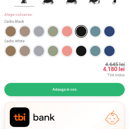
INGRIJIRE PERSONALA
Alege culoarea:
BAIE SI TOALETA
Cadru Black
Informatii companie
Cadru White
Despre noi
4.645 lei
Blog
4.180 lei
TVA inclus
Regulament giveaway
Showroom
Adauga in cos
Depozit
Chrome cu detalii negre
3246 lei
Q & A
Branduri
Verde cu detalii negre
5646 lei