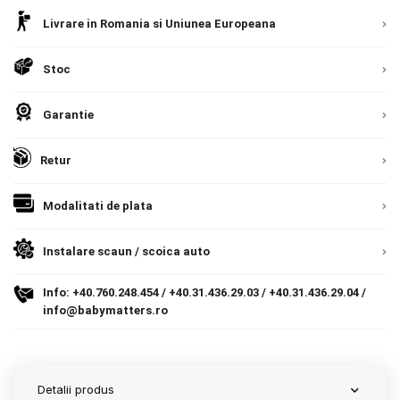
Detalii
Romania, direct la client.
Detalii
Livrare in Romania si Uniunea Europeana
Contact
Stoc
Copyright 2026 BabyMatters
Garantie
Retur
Modalitati de plata
Instalare scaun / scoica auto
Info:
+40.760.248.454
/
+40.31.436.29.03
/
+40.31.436.29.04
/
info@babymatters.ro
Detalii produs