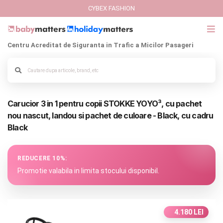
CYBEX FASHION
Centru Acreditat de Siguranta in Trafic a Micilor Pasageri
GIFT CARD
Cybex Fashion
Alege culoarea cadrului
Carucior 3 in 1 pentru copii STOKKE YOYO³, cu pachet
Italbaby Collections
nou nascut, landou si pachet de culoare - Black, cu cadru
Black
Branduri
CARUCIOARE COPII
REDUCERE 10%:
Promotie valabila in limita stocului disponibil.
SCAUNE AUTO
SCOICI AUTO
4.180 LEI