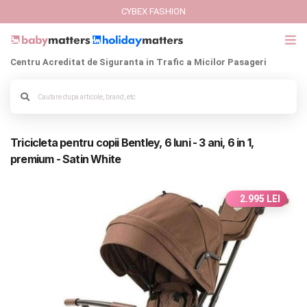
CYBEX FASHION
Centru Acreditat de Siguranta in Trafic a Micilor Pasageri
GIFT CARD
Cybex Fashion
Alege culoarea cadrului
Tricicleta pentru copii Bentley, 6 luni - 3 ani, 6 in 1,
Italbaby Collections
premium - Satin White
Branduri
2.995 LEI
CARUCIOARE COPII
SCAUNE AUTO
SCOICI AUTO