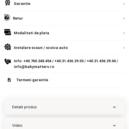
Romania, direct la client.
Detalii
Garantie
Contact
Retur
Copyright 2026 BabyMatters
Modalitati de plata
Instalare scaun / scoica auto
Info:
+40.760.248.454
/
+40.31.436.29.03
/
+40.31.436.29.04
/
info@babymatters.ro
Termeni garantie
Detalii produs
Video