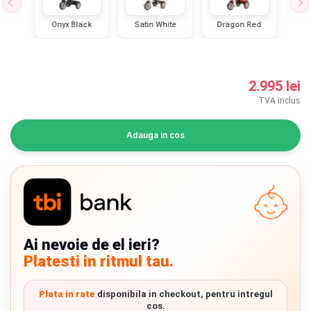
INGRIJIRE PERSONALA
lue
Onyx Black
Satin White
Dragon Red
Spr
BAIE SI TOALETA
2.995 lei
Informatii companie
TVA inclus
Despre noi
Adauga in cos
Blog
Regulament giveaway
Showroom
Ai nevoie de el ieri?
Depozit
Platesti in ritmul tau.
Chrome cu detalii negre
3246 lei
Q & A
Plata in rate
disponibila in checkout, pentru intregul
Branduri
cos.
Verde cu detalii negre
5646 lei