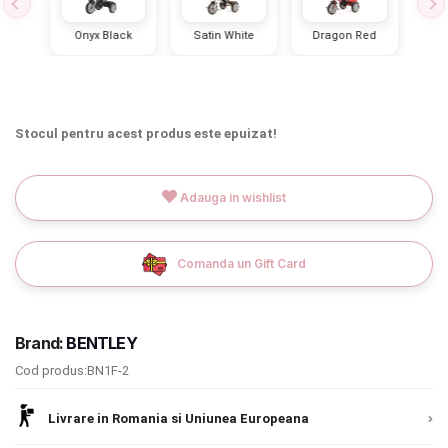
INGRIJIRE PERSONALA
lue
Onyx Black
Satin White
Dragon Red
Spr
BAIE SI TOALETA
Informatii companie
Stocul pentru acest produs este epuizat!
Despre noi
Adauga in wishlist
Blog
Comanda un Gift Card
Regulament giveaway
Showroom
Brand:
BENTLEY
Depozit
Chrome cu detalii negre
3246 lei
Cod produs:BN1F-2
Q & A
Livrare in Romania si Uniunea Europeana
Verde cu detalii negre
5646 lei
Branduri