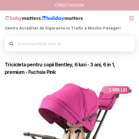
CYBEX FASHION
Centru Acreditat de Siguranta in Trafic a Micilor Pasageri
GIFT CARD
Cybex Fashion
Alege culoarea cadrului
Tricicleta pentru copii Bentley, 6 luni - 3 ani, 6 in 1,
Italbaby Collections
premium - Fuchsia Pink
Branduri
2.995 LEI
CARUCIOARE COPII
SCAUNE AUTO
SCOICI AUTO