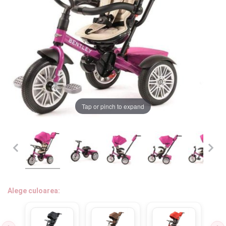
LA PLIMBARE
CAMERA COPILULUI
JUCARII
MARSUPII BEBELUSI
Chrome cu detalii negre
3246 lei
Tap or pinch to expand
LEAGANE COPII
BALANSOARE COPII
Verde cu detalii negre
5646 lei
BABY MONITORS
Alege culoarea cadrului
HRANIRE SI DIVERSIFICARE
Alege culoarea:
CASA SI CURATENIE