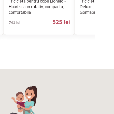
Tricicleta pentru copii Lionelo -
Tricicleta pentru c
Haari scaun rotativ, compacta,
Deluxe, Evolutiva, P
confortabila
Gonflabile, 10-36 
525 lei
741 lei