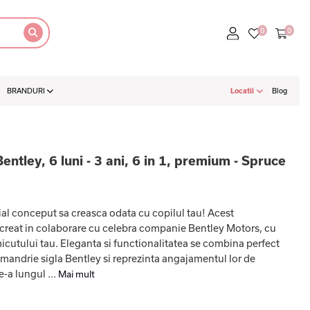
BRANDURI
Locatii
Blog
Bentley, 6 luni - 3 ani, 6 in 1, premium - Spruce
ial conceput sa creasca odata cu copilul tau! Acest
st creat in colaborare cu celebra companie Bentley Motors, cu
micutului tau. Eleganta si functionalitatea se combina perfect
 mandrie sigla Bentley si reprezinta angajamentul lor de
e-a lungul ...
Mai mult