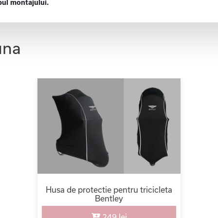
pul montajului.
una
Husa de protectie pentru tricicleta
Bentley
249 lei