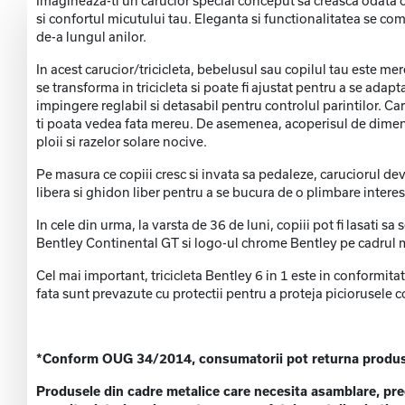
Imagineaza-ti un carucior special conceput sa creasca odata cu
si confortul micutului tau. Eleganta si functionalitatea se co
de-a lungul anilor.
In acest carucior/tricicleta, bebelusul sau copilul tau este mer
se transforma in tricicleta si poate fi ajustat pentru a se adap
impingere reglabil si detasabil pentru controlul parintilor. Ca
ti poata vedea fata mereu. De asemenea, acoperisul de dimensi
ploii si razelor solare nocive.
Pe masura ce copiii cresc si invata sa pedaleze, caruciorul devi
libera si ghidon liber pentru a se bucura de o plimbare interesan
In cele din urma, la varsta de 36 de luni, copiii pot fi lasati sa 
Bentley Continental GT si logo-ul chrome Bentley pe cadrul metal
Cel mai important, tricicleta Bentley 6 in 1 este in conformit
fata sunt prevazute cu protectii pentru a proteja piciorusele c
*Conform OUG 34/2014, consumatorii pot returna produsele
Produsele din cadre metalice care necesita asamblare, precu