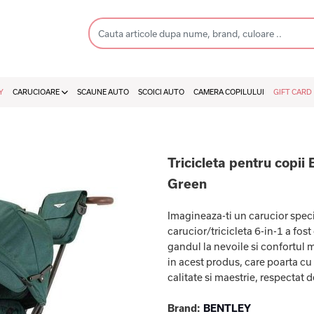
Y
CARUCIOARE
SCAUNE AUTO
SCOICI AUTO
CAMERA COPILULUI
GIFT CARD
Tricicleta pentru copii 
Green
Imagineaza-ti un carucior spec
carucior/tricicleta 6-in-1 a fo
gandul la nevoile si confortul 
in acest produs, care poarta cu
calitate si maestrie, respectat d
Brand:
BENTLEY