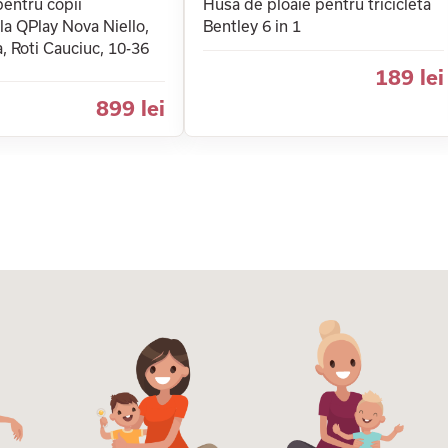
pentru copii
Husa de ploaie pentru tricicleta
ila QPlay Nova Niello,
Bentley 6 in 1
a, Roti Cauciuc, 10-36
189 lei
899 lei