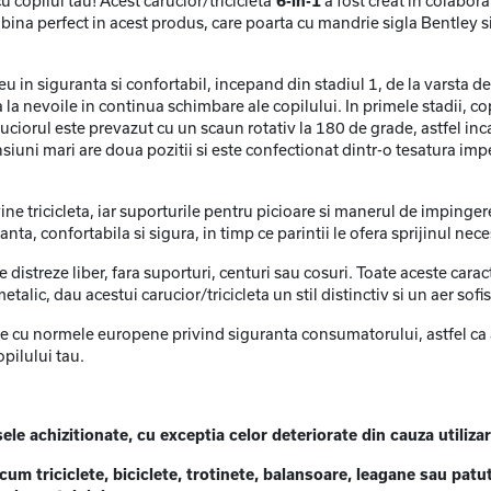
 copilul tau! Acest carucior/tricicleta
6-in-1
a fost creat in colabo
mbina perfect in acest produs, care poarta cu mandrie sigla Bentley si
eu in siguranta si confortabil, incepand din stadiul 1, de la varsta de 
ta la nevoile in continua schimbare ale copilului. In primele stadii, co
ruciorul este prevazut cu un scaun rotativ la 180 de grade, astfel inc
uni mari are doua pozitii si este confectionat dintr-o tesatura imp
ne tricicleta, iar suporturile pentru picioare si manerul de impingere 
ta, confortabila si sigura, in timp ce parintii le ofera sprijinul nece
se distreze liber, fara suporturi, centuri sau cosuri. Toate aceste caract
ic, dau acestui carucior/tricicleta un stil distinctiv si un aer sofis
ate cu normele europene privind siguranta consumatorului, astfel ca a
opilului tau.
 achizitionate, cu exceptia celor deteriorate din cauza utiliza
m triciclete, biciclete, trotinete, balansoare, leagane sau patutu