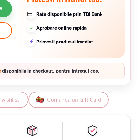
s
Rate disponibile prin TBI Bank
Aprobare online rapida
Primesti produsul imediat
e
disponibila in checkout, pentru intregul cos.
wishlist
Comanda un Gift Card