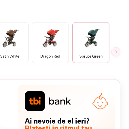
Satin White
Dragon Red
Spruce Green
Sequ
Ai nevoie de el ieri?
Platesti in ritmul tau.