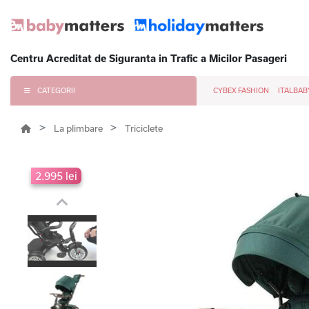
Centru Acreditat de Siguranta in Trafic a Micilor Pasageri
CATEGORII
CYBEX FASHION
ITALBAB
La plimbare
Triciclete
2.995 lei