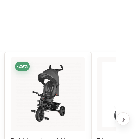
-29%
›