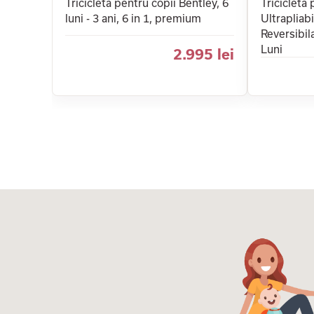
Tricicleta pentru copii Bentley, 6
Tricicleta 
luni - 3 ani, 6 in 1, premium
Ultrapliab
Reversibil
Luni
2.995 lei