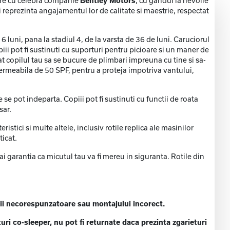
rare cu celebra companie
Bentley Motors
, cu gandul la nevoile
 reprezinta angajamentul lor de calitate si maestrie, respectat
6 luni, pana la stadiul 4, de la varsta de 36 de luni. Caruciorul
piii pot fi sustinuti cu suporturi pentru picioare si un maner de
at copilul tau sa se bucure de plimbari impreuna cu tine si sa-
ermeabila de 50 SPF, pentru a proteja impotriva vantului,
se pot indeparta. Copiii pot fi sustinuti cu functii de roata
sar.
eristici si multe altele, inclusiv rotile replica ale masinilor
ticat.
i garantia ca micutul tau va fi mereu in siguranta. Rotile din
rii necorespunzatoare sau montajului incorect.
ri co-sleeper, nu pot fi returnate daca prezinta zgarieturi