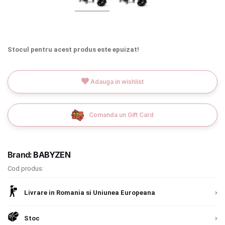
INGRIJIRE PERSONALA
BAIE SI TOALETA
Stocul pentru acest produs este epuizat!
Informatii companie
Adauga in wishlist
Despre noi
Blog
Comanda un Gift Card
Regulament giveaway
Brand:
BABYZEN
Showroom
Cod produs:
Depozit
Chrome cu detalii negre
3246 lei
Livrare in Romania si Uniunea Europeana
Q & A
Verde cu detalii negre
5646 lei
Branduri
Stoc