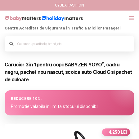
CYBEX FASHION
Centru Acreditat de Siguranta in Trafic a Micilor Pasageri
GIFT CARD
Cybex Fashion
Alege culoarea cadrului
Carucior 3 in 1 pentru copii BABYZEN YOYO², cadru
Italbaby Collections
negru, pachet nou nascut, scoica auto Cloud G si pachet
de culoare
Branduri
CARUCIOARE COPII
REDUCERE 10%:
Promotie valabila in limita stocului disponibil.
SCAUNE AUTO
SCOICI AUTO
4.250 LEI