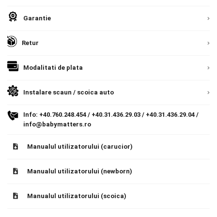
Termeni si conditii
Garantie
9.305 lei
Politica de confidentialitate
TVA inclus
Retur
Politica de utilizare cookie-uri
Adauga in cos
Modalitati de plata
Modalitati de plata
Instalare scaun / scoica auto
Politica de livrare si retur
Info:
+40.760.248.454
/
+40.31.436.29.03
/
+40.31.436.29.04
/
Formular de retur
Livrare prin curier in Romania si in Uniunea
info@babymatters.ro
Europeana. Toate comenzile sunt expediate din
Garantia produselor
Detalii
Manualul utilizatorului (carucior)
Romania, direct la client.
Detalii
Instalare scaune/scoici auto
Manualul utilizatorului (newborn)
ANPC
ANPC SAL
Manualul utilizatorului (scoica)
SOL