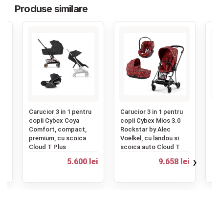
Produse similare
‹
Carucior 3 in 1 pentru
Carucior 3 in 1 pentru
Ca
copii Cybex Coya
copii Cybex Mios 3.0
Me
Comfort, compact,
Rockstar by Alec
co
premium, cu scoica
Voelkel, cu landou si
la
Cloud T Plus
scoica auto Cloud T
G 
›
5.600 lei
9.658 lei
5.
ei