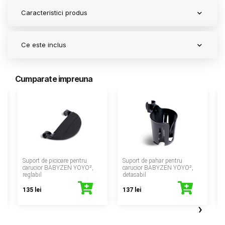
Caracteristici produs
Ce este inclus
Cumparate impreuna
‹
Suport de picioare pentru
Suport de pahar pentru
4
carucior BABYZEN YOYO²,
carucior BABYZEN YOYO²,
reglabil
detasabil
135 lei
137 lei
›