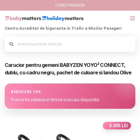
CYBEX FASHION
Centru Acreditat de Siguranta in Trafic a Micilor Pasageri
GIFT CARD
Cybex Fashion
Alege culoarea cadrului
Carucior pentru gemeni BABYZEN YOYO² CONNECT,
Italbaby Collections
dublu, cu cadru negru, pachet de culoare si landou Olive
Branduri
REDUCERE 10%:
CARUCIOARE COPII
Promotie valabila in limita stocului disponibil.
SCAUNE AUTO
5.005 LEI
SCOICI AUTO