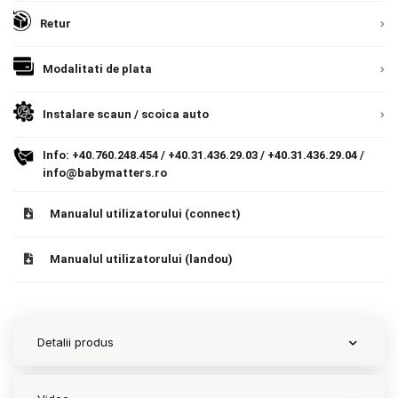
Detalii
Romania, direct la client.
Detalii
Retur
Contact
Modalitati de plata
Copyright 2026 BabyMatters
Instalare scaun / scoica auto
Info:
+40.760.248.454
/
+40.31.436.29.03
/
+40.31.436.29.04
/
info@babymatters.ro
Manualul utilizatorului (connect)
Manualul utilizatorului (landou)
Detalii produs