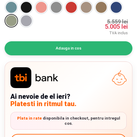
INGRIJIRE PERSONALA
BAIE SI TOALETA
5.559 lei
5.005 lei
TVA inclus
Informatii companie
Adauga in cos
Despre noi
Blog
Regulament giveaway
Showroom
Ai nevoie de el ieri?
Platesti in ritmul tau.
Depozit
Chrome cu detalii negre
3246 lei
Plata in rate
disponibila in checkout, pentru intregul
Q & A
cos.
Branduri
Verde cu detalii negre
5646 lei