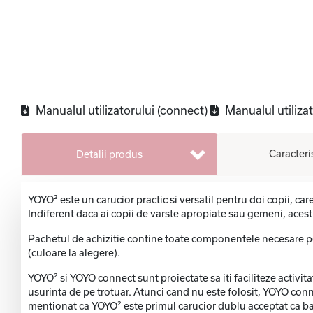
Manualul utilizatorului (connect)
Manualul utilizat
Caracteri
Detalii produs
YOYO² este un carucior practic si versatil pentru doi copii, c
Indiferent daca ai copii de varste apropiate sau gemeni, acest c
Pachetul de achizitie contine toate componentele necesare pe
(culoare la alegere).
YOYO² si YOYO connect sunt proiectate sa iti faciliteze activita
usurinta de pe trotuar. Atunci cand nu este folosit, YOYO conn
mentionat ca YOYO² este primul carucior dublu acceptat ca b