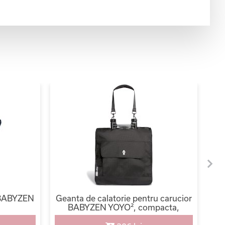
r BABYZEN
Geanta de calatorie pentru carucior
B
BABYZEN YOYO², compacta,
rezistenta