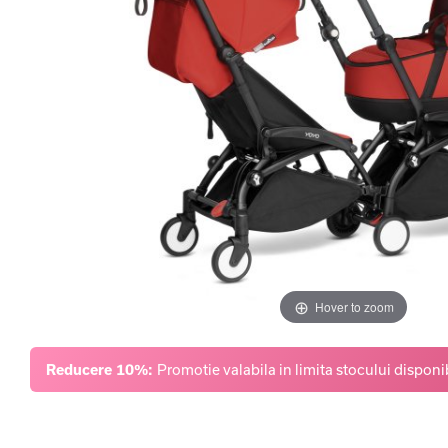
Hover to zoom
Reducere 10%:
Promotie valabila in limita stocului disponib