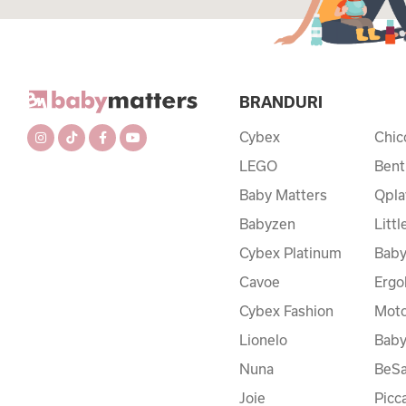
BRANDURI
Cybex
Chic
LEGO
Bent
Baby Matters
Qpla
Babyzen
Litt
Cybex Platinum
Baby
Cavoe
Ergo
Cybex Fashion
Moto
Lionelo
Bab
Nuna
BeSa
Joie
Picc