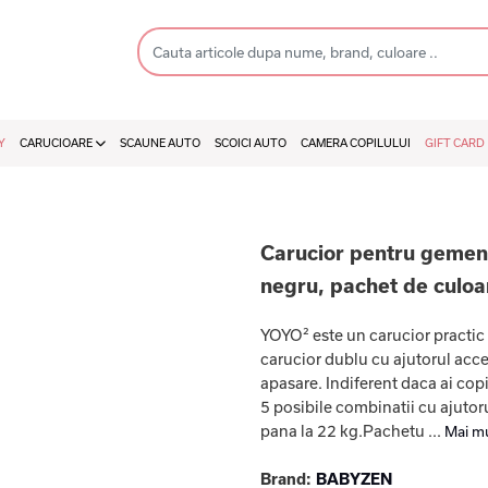
Y
CARUCIOARE
SCAUNE AUTO
SCOICI AUTO
CAMERA COPILULUI
GIFT CARD
Carucior pentru geme
negru, pachet de culoa
YOYO² este un carucior practic s
carucior dublu cu ajutorul acc
apasare. Indiferent daca ai cop
5 posibile combinatii cu ajutorul
pana la 22 kg.Pachetu ...
Mai mu
Brand:
BABYZEN