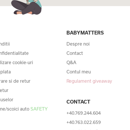
I
BABYMATTERS
ditii
Despre noi
nfidentialitate
Contact
ilizare cookie-uri
Q&A
 plata
Contul meu
rare si de retur
Regulament giveaway
etur
uselor
CONTACT
une/scoici auto
SAFETY
+40.769.244.604
+40.763.022.659