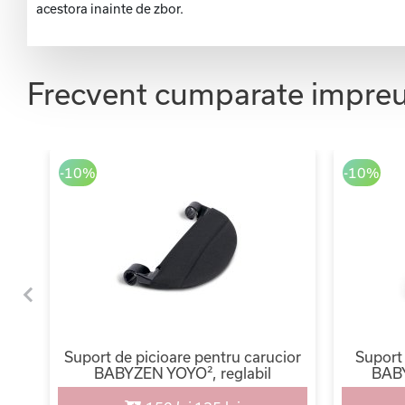
acestora inainte de zbor.
Frecvent cumparate impre
-10%
-10%
 i-
Suport de picioare pentru carucior
Suport
i,
BABYZEN YOYO², reglabil
BABY