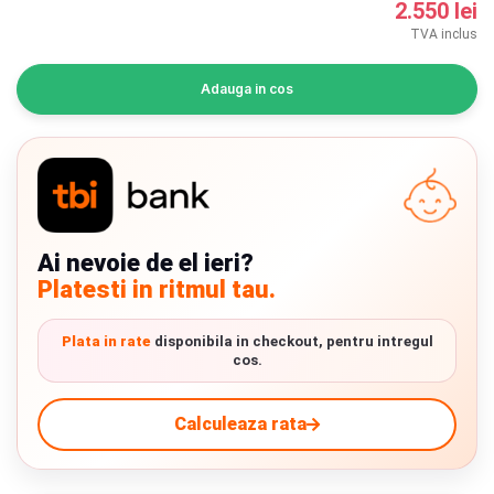
2.550 lei
INGRIJIRE PERSONALA
TVA inclus
BAIE SI TOALETA
Adauga in cos
Informatii companie
Despre noi
Blog
Ai nevoie de el ieri?
Platesti in ritmul tau.
Regulament giveaway
Showroom
Plata in rate
disponibila in checkout, pentru intregul
cos.
Depozit
Chrome cu detalii negre
3246 lei
Calculeaza rata
Q & A
Branduri
Verde cu detalii negre
5646 lei