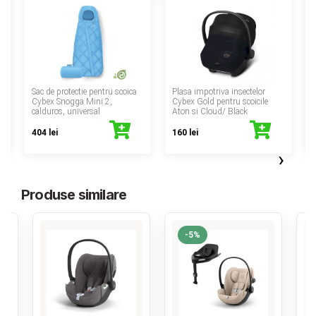
‹
Sac de protectie pentru scoica
Plasa impotriva insectelor
Cybex Snogga Mini 2,
Cybex Gold pentru scoicile
calduros, universal
Aton si Cloud/ Black
404 lei
160 lei
›
Produse similare
-5%