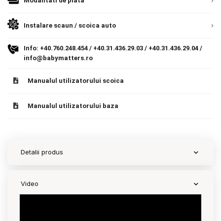
Modalitati de plata
Contact
Instalare scaun / scoica auto
Info:
+40.760.248.454
/
+40.31.436.29.03
/
+40.31.436.29.04
/
Copyright 2026 BabyMatters
info@babymatters.ro
Manualul utilizatorului scoica
Manualul utilizatorului baza
Detalii produs
Video