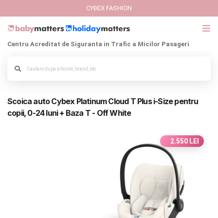
CYBEX FASHION
Centru Acreditat de Siguranta in Trafic a Micilor Pasageri
GIFT CARD
Cybex Fashion
Alege culoarea cadrului
Scoica auto Cybex Platinum Cloud T Plus i-Size pentru
Italbaby Collections
copii, 0-24 luni + Baza T - Off White
Branduri
2.550 LEI
CARUCIOARE COPII
SCAUNE AUTO
SCOICI AUTO